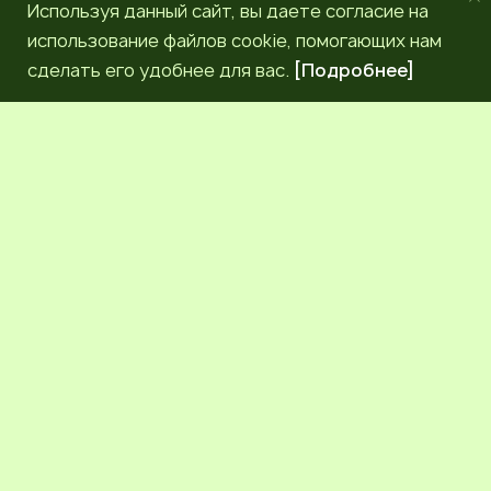
Используя данный сайт, вы даете согласие на
использование файлов cookie, помогающих нам
сделать его удобнее для вас.
[Подробнее]
РЕДАКЦИЯ
КОНТАКТЫ
НАШИ КОРРЕСПОНДЕНТЫ
СЕТЕВОЕ ИЗДАНИЕ.
Регистрационный номер Эл № ФС77-83872 от 30
сентября 2022 г. выдан Федеральной службой по надзору