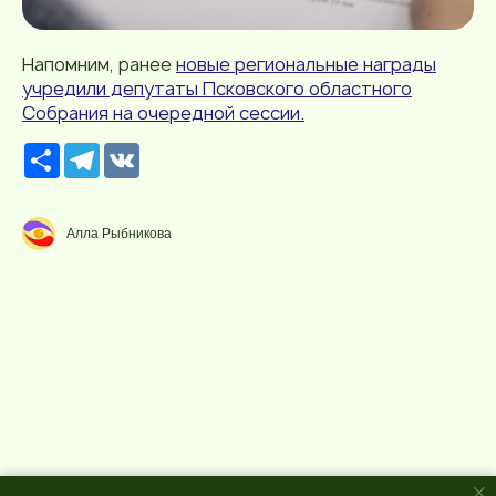
Напомним, ранее
новые региональные награды
учредили депутаты Псковского областного
Собрания на очередной сессии.
Р
T
V
е
e
K
с
l
у
e
р
g
Алла Рыбникова
с
r
a
m