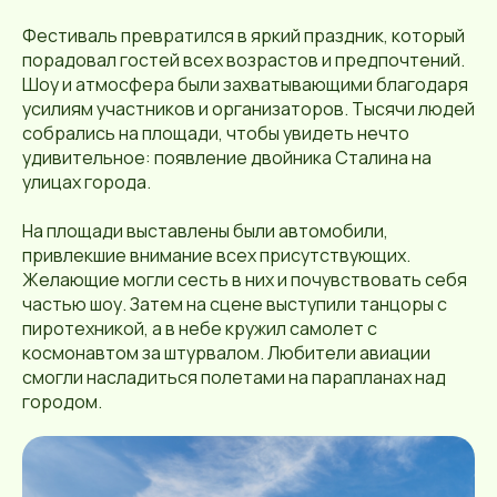
Фестиваль превратился в яркий праздник, который
порадовал гостей всех возрастов и предпочтений.
Шоу и атмосфера были захватывающими благодаря
усилиям участников и организаторов. Тысячи людей
собрались на площади, чтобы увидеть нечто
удивительное: появление двойника Сталина на
улицах города.
На площади выставлены были автомобили,
привлекшие внимание всех присутствующих.
Желающие могли сесть в них и почувствовать себя
частью шоу. Затем на сцене выступили танцоры с
пиротехникой, а в небе кружил самолет с
космонавтом за штурвалом. Любители авиации
смогли насладиться полетами на парапланах над
городом.