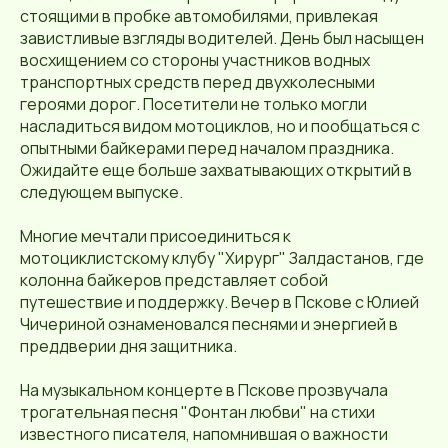
стоящими в пробке автомобилями, привлекая
завистливые взгляды водителей. День был насыщен
восхищением со стороны участников водных
транспортных средств перед двухколесными
героями дорог. Посетители не только могли
насладиться видом мотоциклов, но и пообщаться с
опытными байкерами перед началом праздника.
Ожидайте еще больше захватывающих открытий в
следующем выпуске.
Многие мечтали присоединиться к
мотоциклистскому клубу "Хирург" Залдастанов, где
колонна байкеров представляет собой
путешествие и поддержку. Вечер в Пскове с Юлией
Чичериной ознаменовался песнями и энергией в
преддверии дня защитника.
На музыкальном концерте в Пскове прозвучала
трогательная песня "Фонтан любви" на стихи
известного писателя, напомнившая о важности