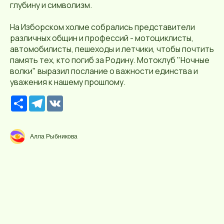
глубину и символизм.
На Изборском холме собрались представители
различных общин и профессий - мотоциклисты,
автомобилисты, пешеходы и летчики, чтобы почтить
память тех, кто погиб за Родину. Мотоклуб "Ночные
волки" выразил послание о важности единства и
уважения к нашему прошлому.
Р
T
V
е
e
K
с
l
у
e
р
g
Алла Рыбникова
с
r
a
m