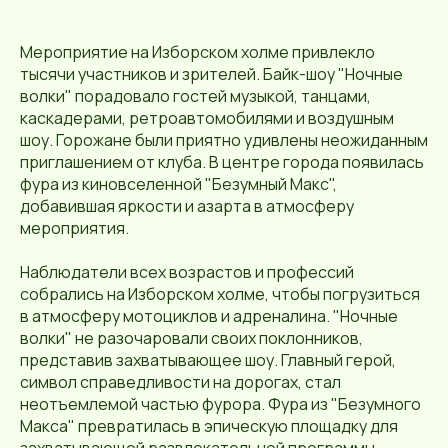
Мероприятие на Изборском холме привлекло
тысячи участников и зрителей. Байк-шоу "Ночные
волки" порадовало гостей музыкой, танцами,
каскадерами, ретроавтомобилями и воздушным
шоу. Горожане были приятно удивлены неожиданным
приглашением от клуба. В центре города появилась
фура из киновселенной "Безумный Макс",
добавившая яркости и азарта в атмосферу
мероприятия.
Наблюдатели всех возрастов и профессий
собрались на Изборском холме, чтобы погрузиться
в атмосферу мотоциклов и адреналина. "Ночные
волки" не разочаровали своих поклонников,
представив захватывающее шоу. Главный герой,
символ справедливости на дорогах, стал
неотъемлемой частью фурора. Фура из "Безумного
Макса" превратилась в эпическую площадку для