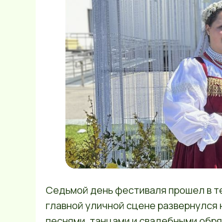
Седьмой день фестиваля прошел в 
главной уличной сцене развернулся
песнями, танцами и свадебными обр