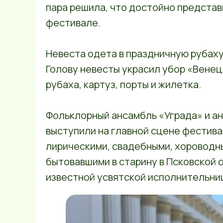
пара решила, что достойно представ
фестивале.
Невеста одета в праздничную рубаху 
Голову невесты украсил убор «Венец
рубаха, картуз, порты и жилетка.
Фольклорный ансамбль «Уграда» и а
выступили на главной сцене фестива
лирическими, свадебными, хороводн
бытовавшими в старину в Псковской о
известной усвятской исполнительни