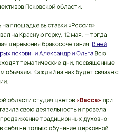
лективов Псковской области.
 на площадке выставки «Россия»
ал на Красную горку, 12 мая, — тогда
ная церемония бракосочетания.
В ней
орых псковичи Александр и Ольга
Всю
роходят тематические дни, посвященные
м обычаям. Каждый из них будет связан с
ии.
кой области студия цветов
«Васса»
при
авила свою деятельность и провела
а продвижение традиционных духовно-
в себя не только обучение церковной