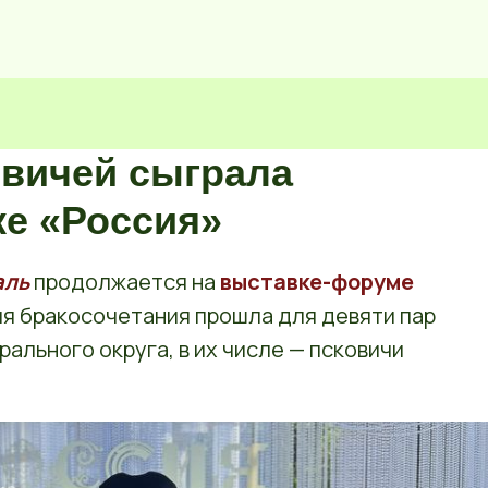
овичей сыграла
ке «Россия»
аль
продолжается на
выставке-форуме
ния бракосочетания прошла для девяти пар
ального округа, в их числе — псковичи