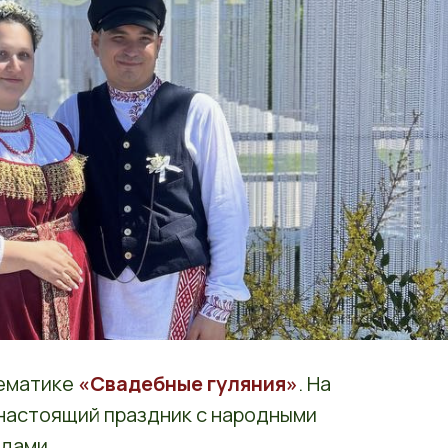
тематике
«Свадебные гуляния»
. На
 настоящий праздник с народными
ядами.