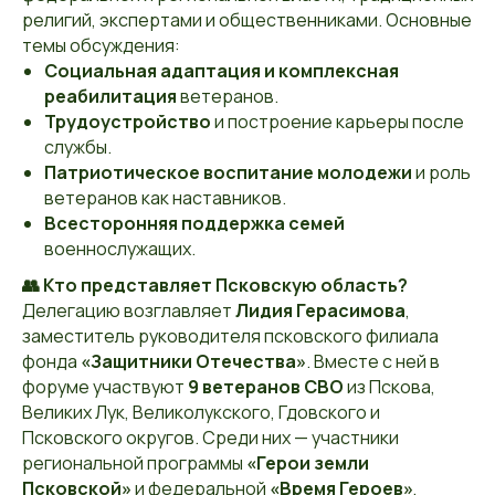
религий, экспертами и общественниками. Основные
темы обсуждения:
Социальная адаптация и комплексная
реабилитация
ветеранов.
Трудоустройство
и построение карьеры после
службы.
Патриотическое воспитание молодежи
и роль
ветеранов как наставников.
Всесторонняя поддержка семей
военнослужащих.
👥 Кто представляет Псковскую область?
Делегацию возглавляет
Лидия Герасимова
,
заместитель руководителя псковского филиала
фонда
«Защитники Отечества»
. Вместе с ней в
форуме участвуют
9 ветеранов СВО
из Пскова,
Великих Лук, Великолукского, Гдовского и
Псковского округов. Среди них — участники
региональной программы
«Герои земли
Псковской»
и федеральной
«Время Героев»
,