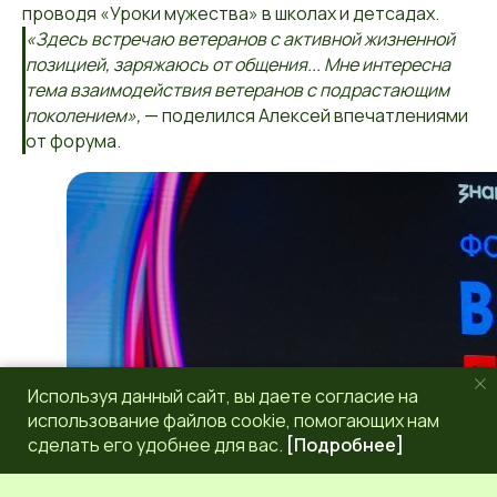
проводя «Уроки мужества» в школах и детсадах.
«Здесь встречаю ветеранов с активной жизненной
позицией, заряжаюсь от общения... Мне интересна
тема взаимодействия ветеранов с подрастающим
поколением»,
— поделился Алексей впечатлениями
от форума.
Используя данный сайт, вы даете согласие на
использование файлов cookie, помогающих нам
сделать его удобнее для вас.
[Подробнее]