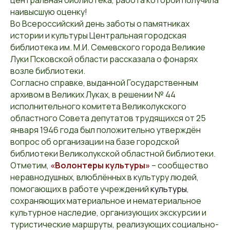
центральная библиотека, работа которой получила
наивысшую оценку!
Во Всероссийский день заботы о памятниках
истории и культуры Центральная городская
библиотека им. М.И. Семевского города Великие
Луки Псковской области рассказала о фонарях
возле библиотеки.
Согласно справке, выданной Государственным
архивом в Великих Луках, в решении № 44
исполнительного комитета Великолукского
областного Совета депутатов трудящихся от 25
января 1946 года был положительно утверждён
вопрос об организации на базе городской
библиотеки Великолукской областной библиотеки.
Отметим,
«
Волонтеры культуры
»
– сообщество
неравнодушных, влюблённых в культуру людей,
помогающих в работе учреждений
культуры
,
сохраняющих материальное и нематериальное
культурное наследие, организующих экскурсии и
туристические маршруты, реализующих социально-