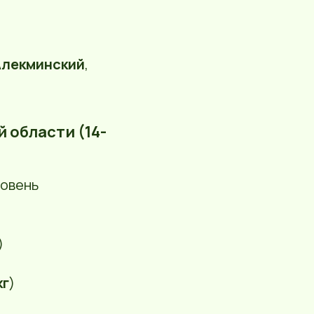
Алекминский
,
й области (14-
ровень
)
кг
)