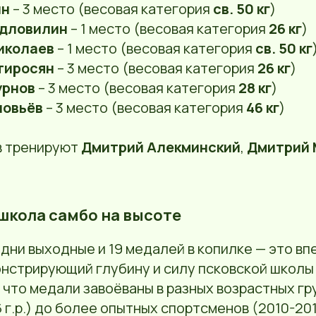
ин
– 3 место (весовая категория
св. 50 кг
)
одловилин
– 1 место (весовая категория
26 кг
)
иколаев
– 1 место (весовая категория
св. 50 кг
тиросян
– 3 место (весовая категория
26 кг
)
урнов
– 3 место (весовая категория
28 кг
)
ловьёв
– 3 место (весовая категория
46 кг
)
в тренируют
Дмитрий Алекминский
,
Дмитрий 
 школа самбо на высоте
одни выходные и 19 медалей в копилке — это 
онстрирующий глубину и силу псковской школы
 что медали завоёваны в разных возрастных гр
 г.р.) до более опытных спортсменов (2010-2012