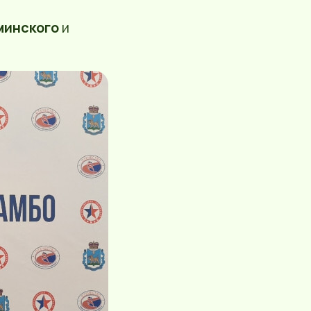
минского
и