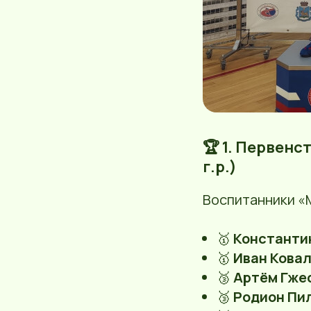
🏆 1. Первенс
г.р.)
Воспитанники «
🥇
Константи
🥇
Иван Кова
🥉
Артём Гже
🥉
Родион Пи