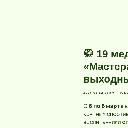
🥋 19 м
«Мастер
выходн
2026-03-12 09:00
ПСК
С
6 по 8 марта
в
крупных спортив
воспитанники
с