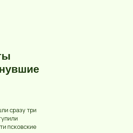
ты
инувшие
ли сразу три
тупили
ти псковские