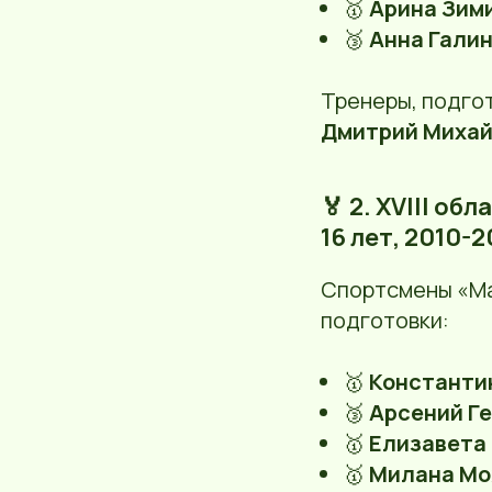
🥇
Арина Зим
🥉
Анна Гали
Тренеры, подго
Дмитрий Миха
🏅 2. XVIII о
16 лет, 2010-2
Спортсмены «Ма
подготовки:
🥇
Константи
🥉
Арсений Г
🥇
Елизавета
🥇
Милана Мо