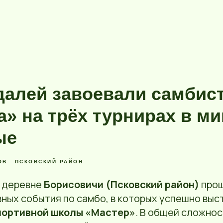
едалей завоевали самбис
а» на трёх турнирах в м
ые
ОВ
ПСКОВСКИЙ РАЙОН
 деревне
Борисовичи (Псковский район)
прош
ных события по самбо, в которых успешно выс
портивной школы «Мастер»
. В общей сложнос