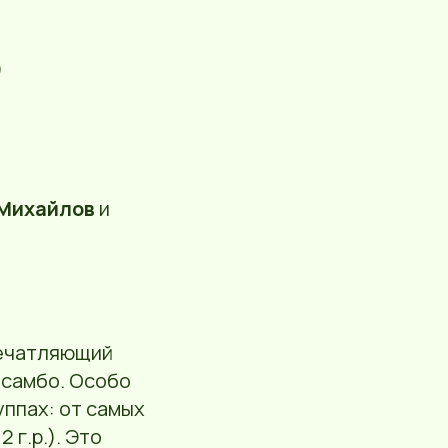
)
Михайлов
и
впечатляющий
 самбо. Особо
уппах: от самых
 г.р.). Это