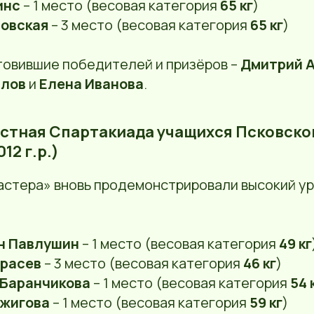
инс
– 1 место (весовая категория
65 кг
)
новская
– 3 место (весовая категория
65 кг
)
товившие победителей и призёров –
Дмитрий 
йлов
и
Елена Иванова
.
бластная Спартакиада учащихся Псковско
012 г.р.)
стера» вновь продемонстрировали высокий у
н Павлушин
– 1 место (весовая категория
49 кг
ерасев
– 3 место (весовая категория
46 кг
)
 Баранчикова
– 1 место (весовая категория
54 
жигова
– 1 место (весовая категория
59 кг
)