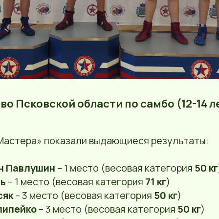
тво Псковской области по самбо (12-14 л
Мастера» показали выдающиеся результаты:
н Павлушин
– 1 место (весовая категория
50 кг
ль
– 1 место (весовая категория
71 кг
)
сяк
– 3 место (весовая категория
50 кг
)
липейко
– 3 место (весовая категория
50 кг
)