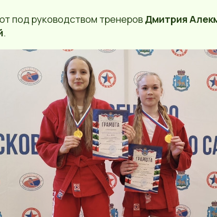
ют под руководством тренеров
Дмитрия Алек
й
.