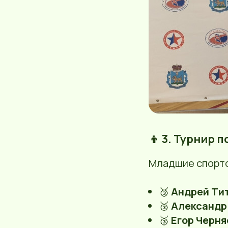
👦 3. Турнир 
Младшие спортс
🥉
Андрей Ти
🥉
Александр
🥉
Егор Черня