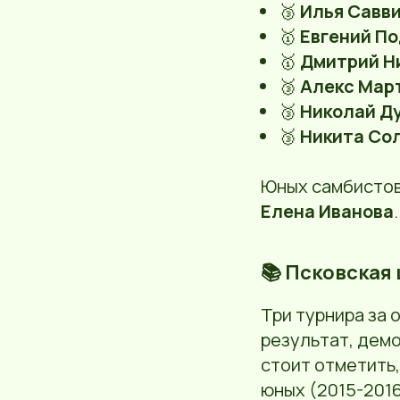
🥉
Илья Савв
🥇
Евгений П
🥇
Дмитрий Н
🥉
Алекс Мар
🥉
Николай Д
🥉
Никита Со
Юных самбисто
Елена Иванова
.
📚 Псковская
Три турнира за 
результат, дем
стоит отметить,
юных (2015-2016