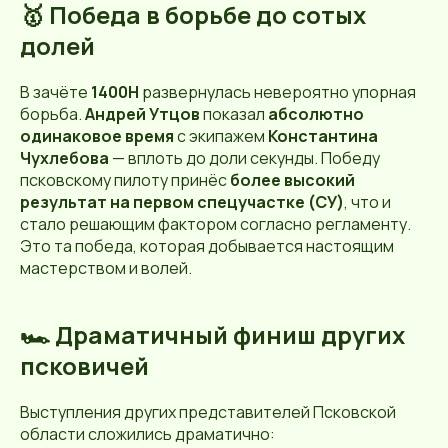
🥇 Победа в борьбе до сотых
долей
В зачёте
1400Н
развернулась невероятно упорная
борьба.
Андрей Утцов
показал
абсолютно
одинаковое время
с экипажем
Константина
Чухлебова
— вплоть до доли секунды. Победу
псковскому пилоту принёс
более высокий
результат на первом спецучастке (СУ)
, что и
стало решающим фактором согласно регламенту.
Это та победа, которая добывается настоящим
мастерством и волей.
🏎️ Драматичный финиш других
псковичей
Выступления других представителей Псковской
области сложились драматично: