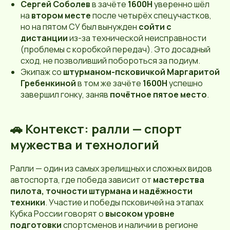
Сергей Соболев
в зачёте
1600Н
уверенно шёл
на
втором месте
после четырёх спецучастков,
но на пятом СУ был вынужден
сойти с
дистанции
из-за технической неисправности
(проблемы с коробкой передач). Это досадный
сход, не позволивший побороться за подиум.
Экипаж со
штурманом-псковичкой Маргаритой
Гребенкиной
в том же зачёте
1600Н
успешно
завершил гонку, заняв
почётное пятое место
.
🚗 Контекст: ралли — спорт
мужества и технологий
Ралли — один из самых зрелищных и сложных видов
автоспорта, где победа зависит от
мастерства
пилота, точности штурмана и надёжности
техники
. Участие и победы псковичей на этапах
Кубка России говорят о
высоком уровне
подготовки
спортсменов и наличии в регионе