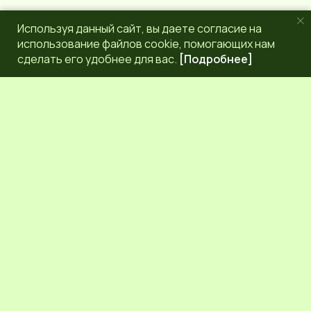
Используя данный сайт, вы даете согласие на
использование файлов cookie, помогающих нам
сделать его удобнее для вас.
[Подробнее]
РЕДАКЦИЯ
КОНТАКТЫ
НАШИ КОРРЕСПОНДЕНТЫ
СЕТЕВОЕ ИЗДАНИЕ.
Регистрационный номер Эл № ФС77-83872 от 30