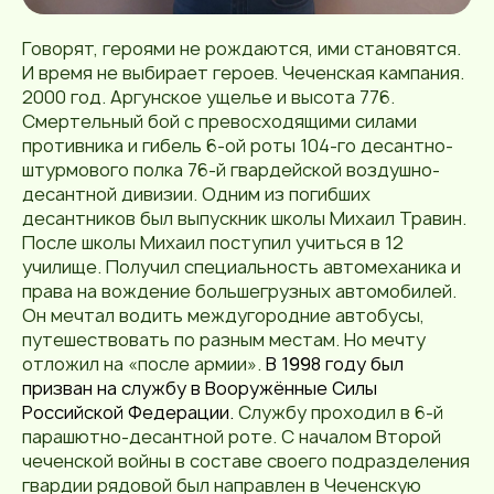
Говорят, героями не рождаются, ими становятся.
И время не выбирает героев. Чеченская кампания.
2000 год. Аргунское ущелье и высота 776.
Смертельный бой с превосходящими силами
противника и гибель 6-ой роты 104-го десантно-
штурмового полка 76-й гвардейской воздушно-
десантной дивизии. Одним из погибших
десантников был выпускник школы Михаил Травин.
После школы Михаил поступил учиться в 12
училище. Получил специальность автомеханика и
права на вождение большегрузных автомобилей.
Он мечтал водить междугородние автобусы,
путешествовать по разным местам. Но мечту
отложил на «после армии».
В
1998 году
был
призван на службу в
Вооружённые Силы
Российской Федерации
.
Службу проходил в 6-й
парашютно-десантной роте. С началом Второй
чеченской войны в составе своего подразделения
гвардии рядовой был направлен в Чеченскую