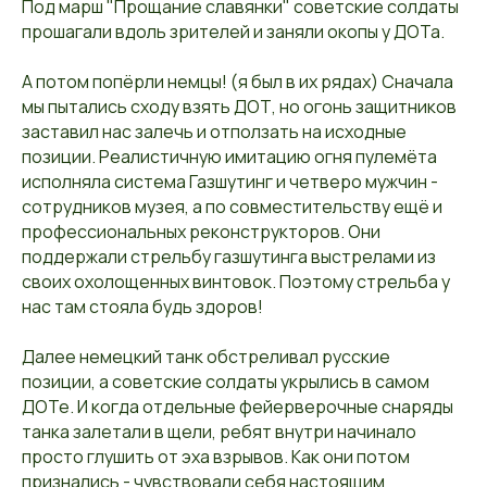
Под марш "Прощание славянки" советские солдаты
прошагали вдоль зрителей и заняли окопы у ДОТа.
А потом попёрли немцы! (я был в их рядах) Сначала
мы пытались сходу взять ДОТ, но огонь защитников
заставил нас залечь и отползать на исходные
позиции. Реалистичную имитацию огня пулемёта
исполняла система Газшутинг и четверо мужчин -
сотрудников музея, а по совместительству ещё и
профессиональных реконструкторов. Они
поддержали стрельбу газшутинга выстрелами из
своих охолощенных винтовок. Поэтому стрельба у
нас там стояла будь здоров!
Далее немецкий танк обстреливал русские
позиции, а советские солдаты укрылись в самом
ДОТе. И когда отдельные фейерверочные снаряды
танка залетали в щели, ребят внутри начинало
просто глушить от эха взрывов. Как они потом
признались - чувствовали себя настоящим