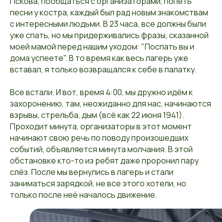
Пскова, пообщаться с организаторами, попеть
песни у костра, каждый был рад новым знакомствам
с интересными людьми. В 23 часа, все должны были
уже спать, но мы придерживались фразы, сказанной
моей мамой перед нашим уходом: "Поспать вы и
дома успеете". В то время как весь лагерь уже
вставал, я только возвращался к себе в палатку.
Все встали. И вот, время 4:00, мы дружно идём к
захоронению, там, неожиданно для нас, начинаются
взрывы, стрельба, дым (всё как 22 июня 1941).
Проходит минута, организаторы в этот момент
начинают свою речь по поводу произошедших
событий, объявляется минута молчания. В этой
обстановке кто-то из ребят даже проронил пару
слёз. После мы вернулись в лагерь и стали
заниматься зарядкой, не все этого хотели, но
только после неё началось движение.