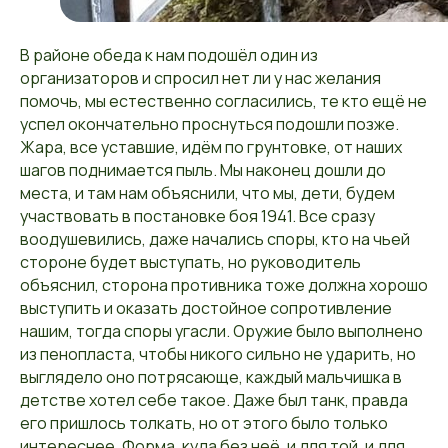
В районе обеда к нам подошёл один из
организаторов и спросил нет ли у нас желания
помочь, мы естественно согласились, те кто ещё не
успел окончательно проснуться подошли позже.
Жара, все уставшие, идём по грунтовке, от наших
шагов поднимается пыль. Мы наконец дошли до
места, и там нам объяснили, что мы, дети, будем
участвовать в постановке боя 1941. Все сразу
воодушевились, даже начались споры, кто на чьей
стороне будет выступать, но руководитель
объяснил, сторона противника тоже должна хорошо
выступить и оказать достойное сопротивление
нашим, тогда споры угасли. Оружие было выполнено
из пенопласта, чтобы никого сильно не ударить, но
выглядело оно потрясающе, каждый мальчишка в
детстве хотел себе такое. Даже был танк, правда
его пришлось толкать, но от этого было только
интереснее. Форма, куда без неё, и для той, и для