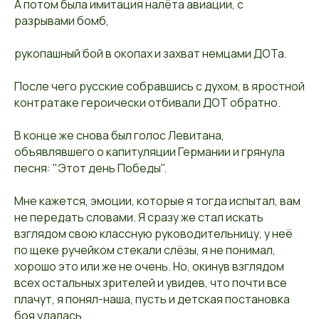
А потом была имитация налёта авиации, с
разрывами бомб,
рукопашный бой в окопах и захват немцами ДОТа.
После чего русские собравшись с духом, в яростной
контратаке героически отбивали ДОТ обратно.
В конце же снова был голос Левитана,
объявлявшего о капитуляции Германии и грянула
песня: "Этот день Победы".
Мне кажется, эмоции, которые я тогда испытал, вам
не передать словами. Я сразу же стал искать
взглядом свою классную руководительницу, у неё
по щеке ручейком стекали слёзы, я не понимал,
хорошо это или же не очень. Но, окинув взглядом
всех остальных зрителей и увидев, что почти все
плачут, я понял-наша, пусть и детская постановка
боя удалась.