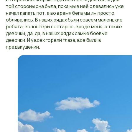
той стороны она была, пока мы в неё одевались уже
начал капать пот, а во время бега мы им просто
обливались. В наших рядах были совсем маленькие
ребята, волонтёры постарше, вроде меня, а также
девочки, да, да, в наших рядах самые боевые
девочки. И у всех горели глаза, все были в
предвкушении.