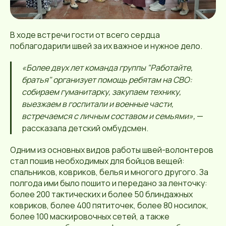
В ходе встречи гости от всего сердца
поблагодарили швей за их важное и нужное дело.
«Более двух лет команда группы "Работайте,
братья" организует помощь ребятам на СВО:
собираем гуманитарку, закупаем технику,
выезжаем в госпитали и военные части,
встречаемся с личным составом и семьями»,
—
рассказала детский омбудсмен.
Одним из основных видов работы швей-волонтеров
стал пошив необходимых для бойцов вещей:
спальников, ковриков, белья и многого другого. За
полгода ими было пошито и передано за ленточку:
более 200 тактических и более 50 блиндажных
ковриков, более 400 пятиточек, более 80 носилок,
более 100 маскировочных сетей, а также