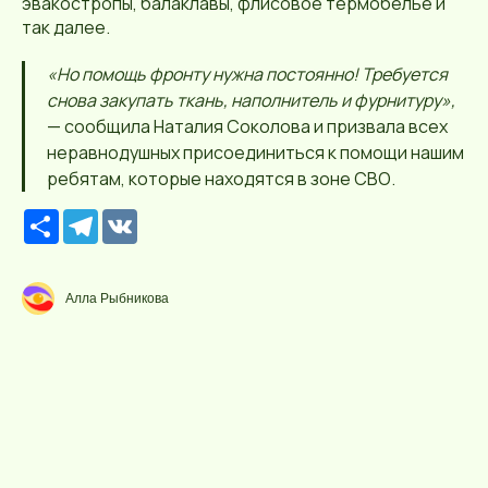
эвакостропы, балаклавы, флисовое термобелье и
так далее.
«Но помощь фронту нужна постоянно! Требуется
снова закупать ткань, наполнитель и фурнитуру»,
— сообщила Наталия Соколова и призвала всех
неравнодушных присоединиться к помощи нашим
ребятам, которые находятся в зоне СВО.
Р
T
V
е
e
K
с
l
у
e
р
g
Алла Рыбникова
с
r
a
m