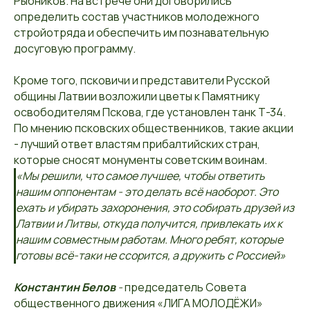
Рыбников. На встрече они договорились
определить состав участников молодежного
стройотряда и обеспечить им познавательную
досуговую программу.
Кроме того, псковичи и представители Русской
общины Латвии возложили цветы к Памятнику
освободителям Пскова, где установлен танк Т-34.
По мнению псковских общественников, такие акции
- лучший ответ властям прибалтийских стран,
которые сносят монументы советским воинам.
«Мы решили, что самое лучшее, чтобы ответить
нашим оппонентам - это делать всё наоборот. Это
ехать и убирать захоронения, это собирать друзей из
Латвии и Литвы, откуда получится, привлекать их к
нашим совместным работам. Много ребят, которые
готовы всё-таки не ссорится, а дружить с Россией»
Константин Белов
-
председатель Совета
общественного движения «ЛИГА МОЛОДЁЖИ»