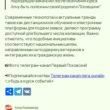
подходящую вакансию после окончания курса.
Хочу быть полезным своей родине и Псковщине".
Современные технологии и актуальные тренды,
такие как дистанционное обучение и электронные
платформы для подачи заявок, делают программу
доступной для большего числа желающих. Важно
отметить, что подобные инициативы
соответствуют национальным целям,
направленным на поддержку ветеранов и
интеграцию их в гражданскую жизнь.
📸Фото телеграм-канал Первый Псковский
📢Подписывайся на Наш
Телеграм канал лига.онлайн
👈 будь в курсе событий⚡️
Р
T
V
е
e
K
с
l
у
e
р
g
Алла Рыбникова
с
r