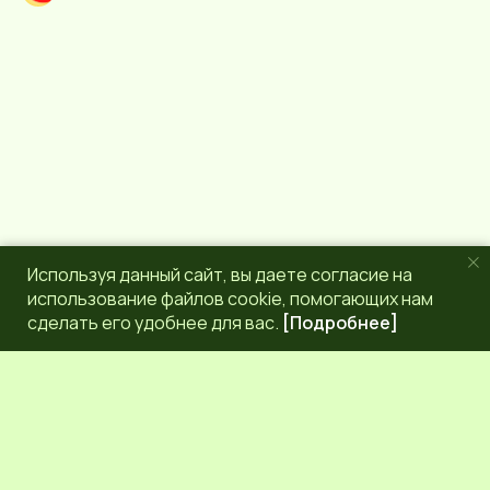
a
m
Используя данный сайт, вы даете согласие на
использование файлов cookie, помогающих нам
сделать его удобнее для вас.
[Подробнее]