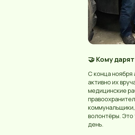
🤝 Кому дарят
С конца ноября 
активно их вруч
медицинские ра
правоохранител
коммунальщики,
волонтёры. Это
день.