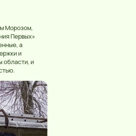
ом Морозом,
ния Первых»
енные, а
ержки и
 области, и
стью.