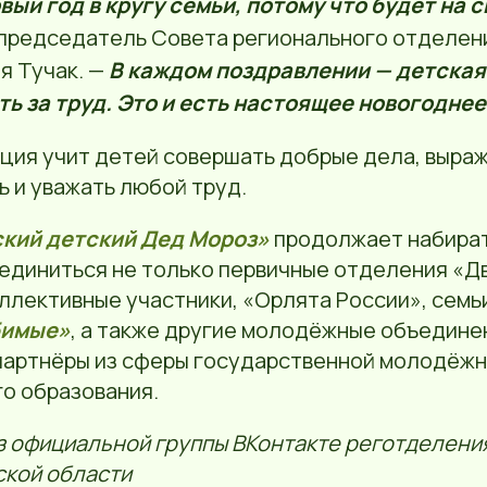
вый год в кругу семьи, потому что будет на 
председатель Совета регионального отделен
я Тучак. —
В каждом поздравлении — детская 
ь за труд. Это и есть настоящее новогоднее
кция учит детей совершать добрые дела, выра
 и уважать любой труд.
кий детский Дед Мороз»
продолжает набират
оединиться не только первичные отделения «Д
оллективные участники, «Орлята России», семь
бимые»
, а также другие молодёжные объедине
артнёры из сферы государственной молодёжн
о образования.
з официальной группы ВКонтакте реготделени
ской области