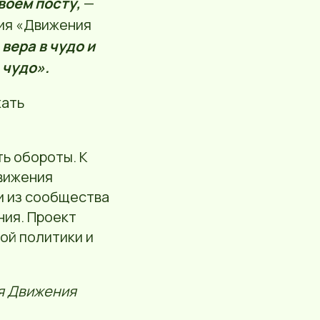
своем посту,
—
ия «Движения
вера в чудо и
 чудо».
жать
ь обороты. К
вижения
и из сообщества
ния. Проект
ой политики и
я Движения