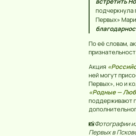
встретить Но
подчеркнула 
Первых» Мари
благодарност
По её словам, а
признательность
Акция
«Российс
ней могут прис
Первых», но и к
«Родные — Лю
поддерживают п
дополнительног
📸
Фотографии и
Первых в Псков