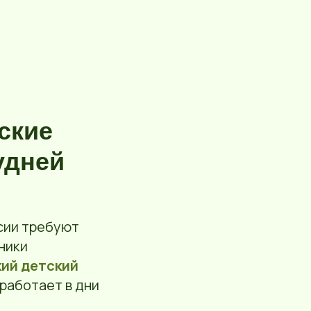
вские
удней
сии требуют
ники
ий детский
 работает в дни