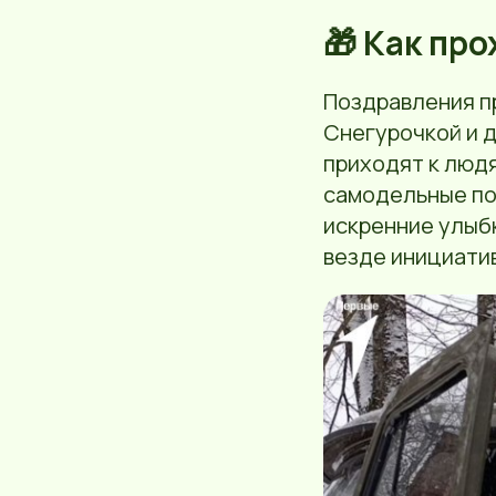
🎁 Как пр
Поздравления п
Снегурочкой и 
приходят к людя
самодельные по
искренние улыбк
везде инициати