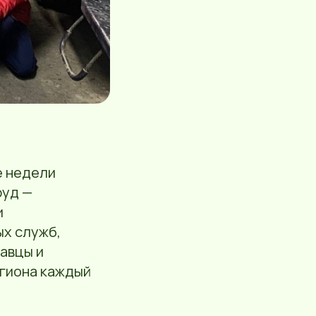
е недели
руд —
и
ых служб,
авцы и
егиона каждый