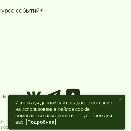
курсе событий⚡️
КТЫ
Используя данный сайт, вы даете согласие
на использование файлов cookie,
ПОЛИТИКА КОНФИДЕНЦИАЛЬНОСТИ
помогающих нам сделать его удобнее для
вас.
[Подробнее]
бой по надзору в сфере связи,
зор) 6+.