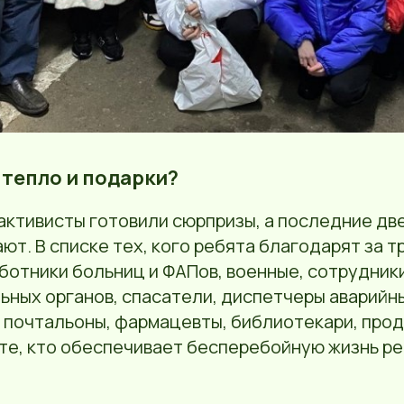
 тепло и подарки?
активисты готовили сюрпризы, а последние дв
ают. В списке тех, кого ребята благодарят за т
ботники больниц и ФАПов, военные, сотрудник
ьных органов, спасатели, диспетчеры аварийн
 почтальоны, фармацевты, библиотекари, прод
 те, кто обеспечивает бесперебойную жизнь р