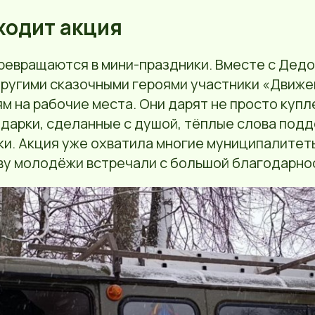
оходит акция
ревращаются в мини-праздники. Вместе с Дед
другими сказочными героями участники «Движе
м на рабочие места. Они дарят не просто купл
дарки, сделанные с душой, тёплые слова подд
и. Акция уже охватила многие муниципалитеты
ву молодёжи встречали с большой благодарно