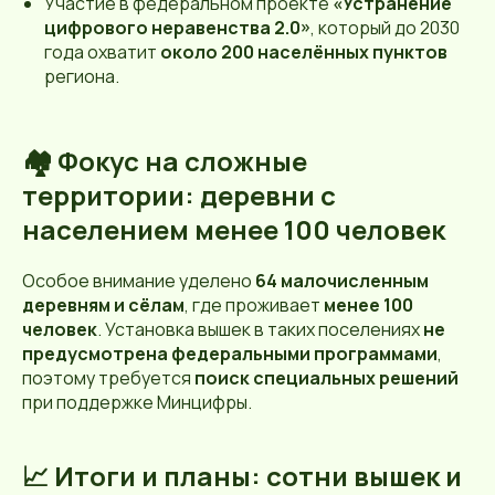
Участие в федеральном проекте
«Устранение
цифрового неравенства 2.0»
, который до 2030
года охватит
около 200 населённых пунктов
региона.
🏘️ Фокус на сложные
территории: деревни с
населением менее 100 человек
Особое внимание уделено
64 малочисленным
деревням и сёлам
, где проживает
менее 100
человек
. Установка вышек в таких поселениях
не
предусмотрена федеральными программами
,
поэтому требуется
поиск специальных решений
при поддержке Минцифры.
📈 Итоги и планы: сотни вышек и