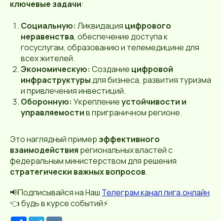
ключевые задачи
:
Социальную:
Ликвидация
цифрового
неравенства
, обеспечение доступа к
госуслугам, образованию и телемедицине для
всех жителей.
Экономическую:
Создание
цифровой
инфраструктуры
для бизнеса, развития туризма
и привлечения инвестиций.
Оборонную:
Укрепление
устойчивости и
управляемости
в приграничном регионе.
Это наглядный пример
эффективного
взаимодействия
региональных властей с
федеральным министерством для решения
стратегически важных вопросов
.
📢Подписывайся на Наш
Телеграм канал лига.онлайн
👈 будь в курсе событий⚡️
Р
T
V