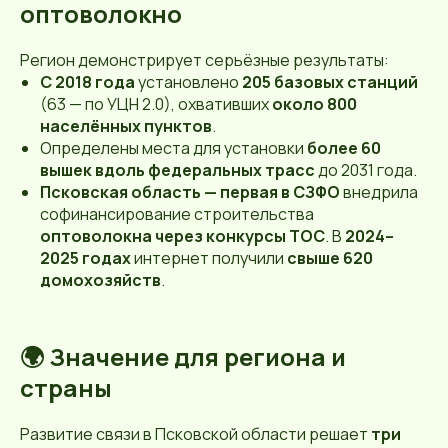
оптоволокно
Регион демонстрирует серьёзные результаты:
С 2018 года
установлено
205 базовых станций
(63 — по УЦН 2.0), охвативших
около 800
населённых пунктов
.
Определены места для установки
более 60
вышек вдоль федеральных трасс
до 2031 года.
Псковская область — первая в СЗФО
внедрила
софинансирование строительства
оптоволокна через конкурсы ТОС
. В
2024–
2025 годах
интернет получили
свыше 620
домохозяйств
.
🌍 Значение для региона и
страны
Развитие связи в Псковской области решает
три