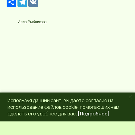
е
e
K
с
l
у
e
р
g
Алла Рыбникова
с
r
a
m
Используя данный сайт, вы даете согласие на
использование файлов cookie, помогающих нам
сделать его удобнее для вас.
[Подробнее]