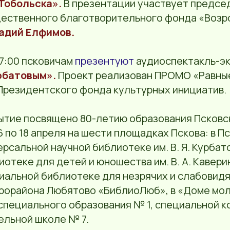
Тобольска».
В презентации участвует предсе
ественного благотворительного фонда «Воз
адий Елфимов.
17:00 псковичам
презентуют
аудиоспектакль-э
рбатовым».
Проект реализован ПРОМО «Равны
Президентского фонда культурных инициатив.
бытие посвящено 80-летию образования Псковс
6 по 18 апреля на шести площадках Пскова: в П
рсальной научной библиотеке им. В. Я. Курбат
отеке для детей и юношества им. В. А. Кавери
иальной библиотеке для незрячих и слабовид
рорайона Любятово «БиблиоЛюб», в «Доме мол
 специального образования № 1, специальной 
льной школе № 7.