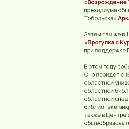
«Возрождение 
президиума общ
Тобольска»
Арк
Затем там же в 
«Прогулка с Ку
при поддержке 
В этом году со
Оно пройдет с 1
областной униве
областной библи
областной спец
библиотеке мик
также в Центре
общеобразовате