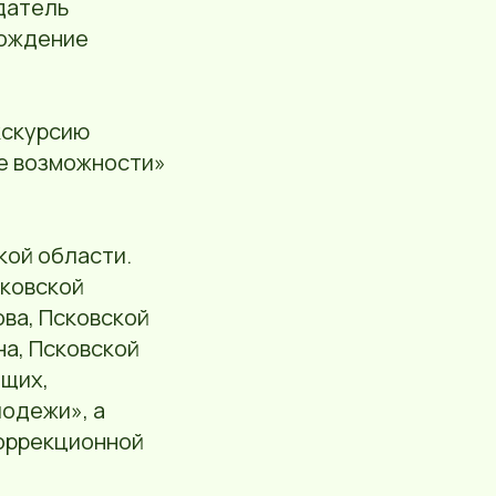
датель
рождение
кскурсию
е возможности»
кой области.
сковской
ова, Псковской
на, Псковской
ящих,
одежи», а
коррекционной