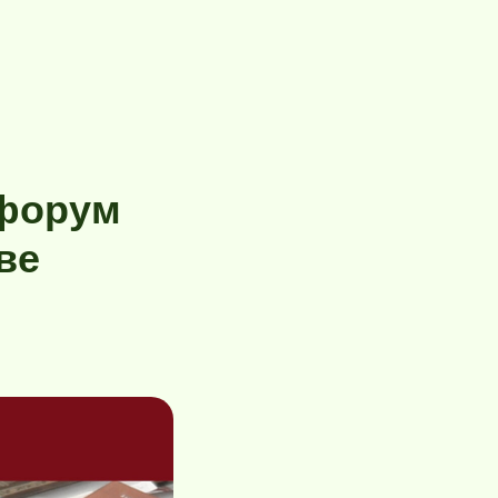
 форум
ве