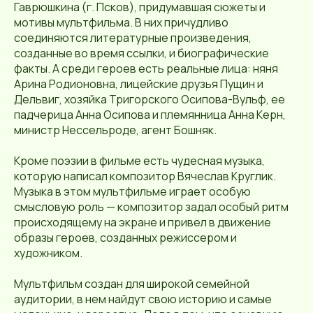
Гаврюшкина (г. Псков), придумавшая сюжеты и
мотивы мультфильма. В них причудливо
соединяются литературные произведения,
созданные во время ссылки, и биографические
факты. А среди героев есть реальные лица: няня
Арина Родионовна, лицейские друзья Пущин и
Дельвиг, хозяйка Тригорского Осипова-Вульф, ее
падчерица Анна Осипова и племянница Анна Керн,
министр Нессельроде, агент Бошняк.
Кроме поэзии в фильме есть чудесная музыка,
которую написал композитор Вячеслав Круглик.
Музыка в этом мультфильме играет особую
смысловую роль — композитор задал особый ритм
происходящему на экране и привел в движение
образы героев, созданных режиссером и
художником.
Мультфильм создан для широкой семейной
аудитории, в нем найдут свою историю и самые