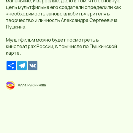
маленькие, и взрослые. Дело в том, что основную
цель мультфильма его создатели определили как
«необходимость заново влюбить» зрителя в
творчество и личность Александра Сергеевича
Пушкина.
Мультфильм можно будет посмотреть в
кинотеатрах России, в том числе по Пушкинской
карте.
Р
T
V
е
e
K
с
l
у
e
р
g
Алла Рыбникова
с
r
a
m