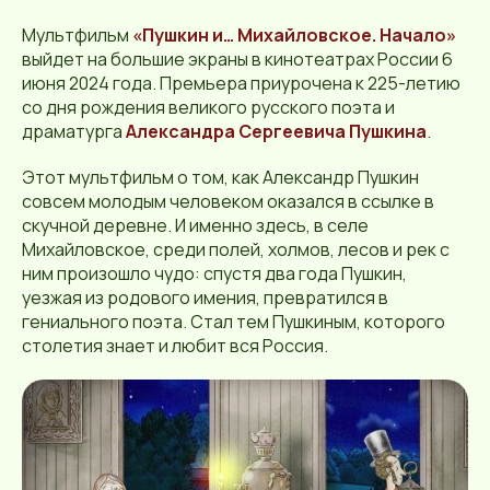
Мультфильм
«Пушкин и… Михайловское. Начало»
выйдет на большие экраны в кинотеатрах России 6
июня 2024 года. Премьера приурочена к 225-летию
со дня рождения великого русского поэта и
драматурга
Александра Сергеевича Пушкина
.
Этот мультфильм о том, как Александр Пушкин
совсем молодым человеком оказался в ссылке в
скучной деревне. И именно здесь, в селе
Михайловское, среди полей, холмов, лесов и рек с
ним произошло чудо: спустя два года Пушкин,
уезжая из родового имения, превратился в
гениального поэта. Стал тем Пушкиным, которого
столетия знает и любит вся Россия.