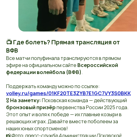
📺 Где болеть? Прямая трансляция от
ВФВ
Все матчи полуфинала транслируются в прямом
эфире на официальном сайте
Всероссийской
федерации волейбола (ВФВ)
.
Поддержать команду можно по ссылке:
volley.ru/games/01KF20TE3ZYB7E1GC7VY3S0BKK
🎖️
На заметку:
Псковская команда — действующий
бронзовый призёр
первенства России 2025 года.
Этот опыт и воля к победе — их главные козыри в
решающих играх. Давайте вместе поболеем за
наших юных спортсменов!
📸
Фото: пресс-служба Администрации Псковской