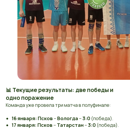
📊 Текущие результаты: две победы и
одно поражение
Команда уже провела три матча в полуфинале:
16 января:
Псков
–
Вологда
–
3:0
(победа).
17 января:
Псков
–
Татарстан
–
3:0
(победа).