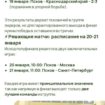
18 января:
Псков
–
Краснодарский край
–
2:3
(поражение в упорной борьбе).
Эти результаты держат псковичей в группе
лидеров, но для гарантированного выхода в финал
нужны победы в оставшихся встречах.
⚡ Решающие матчи: расписание на 20-21
января
Исход полуфинала решится в двух заключительных
играх:
20 января, 10:00:
Псков
–
Москва
21 января, 11:00:
Псков
–
Санкт-Петербург
Каждая игра имеет
принципиальное значение
,
так как напрямую в финал выходят только
две
лучшие команды
из группы.