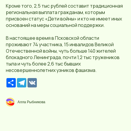
Кроме того, 2,5 тыс рублей составит традиционная
региональная выплата гражданам, которым
присвоен статус «Дети войны» и кто не имеет иных
оснований на меры социальной поддержки.
В настоящее время в Псковской области
проживают 74 участника, 15 инвалидов Великой
Отечественной войны, чуть больше 140 жителей
блокадного Ленинграда, почти 1,2 тыс тружеников
тыла и чуть более 2,6 тыс бывших
несовершеннолетних узников фашизма.
Р
T
V
е
e
K
с
l
у
e
р
g
Алла Рыбникова
с
r
a
m