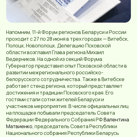
Напомним, 11-й Форум регионов Беларуси и России
проходит с 27 по 28 июня в трех городах — Витебск,
Полоцк, Новополоцк. Делегацию Псковской
области возглавил Глава региона Михаил
Ведерников. На одной из секций Форума
Губернатор представил опыт Псковской области в
развитии межрегионального российско-
белорусского сотрудничества. Также в Витебске
работает стенд региона, который представляет
достижения и традиции Псковского края. Его
гостями стали сотни жителей Беларуси и
участников мероприятия. В числе официальных лиц
на площадке побывали председатель Совета
Федерации Федерального Собрания РФ
Валентина
Матвиенко
,
председатель Совета Республики
Национального собрания Республики Беларусь