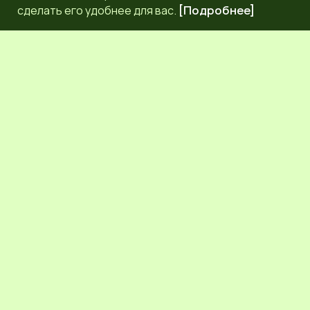
сделать его удобнее для вас.
[Подробнее]
РЕДАКЦИЯ
КОНТАКТЫ
НАШИ КОРРЕСПОНДЕНТЫ
СЕТЕВОЕ ИЗДАНИЕ.
Регистрационный номер Эл № ФС77-83872 от 30
сентября 2022 г. выдан Федеральной службой по надзору
в сфере связи, информационных технологий и массовых
коммуникаций (Роскомнадзор) 6+.
Учредитель: Общественное молодежное движение
Псковской области "ЛИГА МОЛОДЕЖИ"