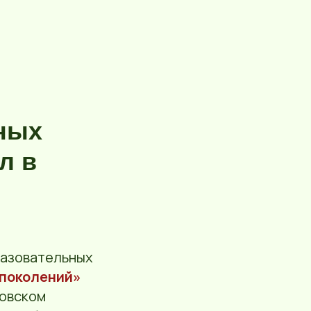
ных
л в
разовательных
 поколений»
ковском