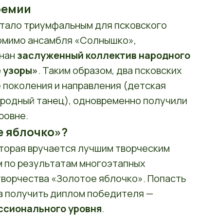
премии
стало триумфальным для псковского
Помимо ансамбля «Солнышко»,
знан
заслуженный коллектив народного
е узоры»
. Таким образом, два псковских
 поколения и направления (детская
родный танец), одновременно получили
ровне.
е яблочко»?
оторая вручается лучшим творческим
м по результатам многоэтапных
творчества «Золотое яблочко». Попасть
 а получить диплом победителя —
ссионального уровня
.