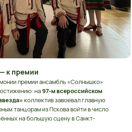
 — к премии
емонии премии ансамбль «Солнышко»
остижению: на
97-м всероссийском
звезда»
коллектив завоевал главную
юным танцорам из Пскова войти в число
ённых на большую сцену в Санкт-