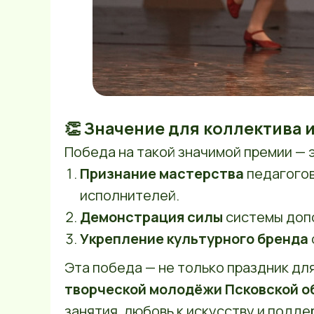
👏 Значение для коллектива 
Победа на такой значимой премии — 
Признание мастерства
педагогов
исполнителей.
Демонстрация силы
системы допо
Укрепление культурного бренда
Эта победа — не только праздник для
творческой молодёжи Псковской о
занятия, любовь к искусству и подде