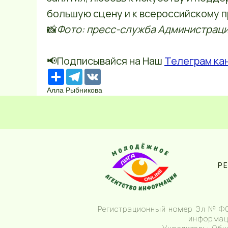
большую сцену и к всероссийскому п
📸
Фото: пресс-служба Администраци
📢Подписывайся на Наш
Телеграм ка
Ресурс
Telegram
VK
Алла Рыбникова
Р
Регистрационный номер Эл № ФС7
информаци