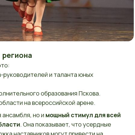
и региона
это:
-руководителей и таланта юных
лнительного образования Пскова.
области на всероссийской арене.
 ансамбля, но и
мощный стимул для всей
бласти
. Она показывает, что усердные
ржка наставников могут привести на