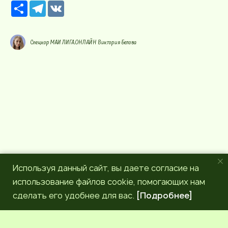
Р
T
V
е
e
K
с
l
у
e
р
g
Спецкор МАИ ЛИГА.ОНЛАЙН Виктория Белова
с
r
a
m
Используя данный сайт, вы даете согласие на
использование файлов cookie, помогающих нам
сделать его удобнее для вас.
[Подробнее]