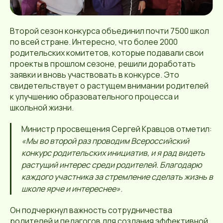
Второй сезон конкурса объединил почти 7500 школ
по всей стране. Интересно, что более 2000
родительских комитетов, которые подавали свои
проекты в прошлом сезоне, решили доработать
заявки и вновь участвовать в конкурсе. Это
свидетельствует о растущем внимании родителей
к улучшению образовательного процесса и
школьной жизни.
Министр просвещения Сергей Кравцов отметил:
«Мы во второй раз проводим Всероссийский
конкурс родительских инициатив, и я рад видеть
растущий интерес среди родителей. Благодарю
каждого участника за стремление сделать жизнь в
школе ярче и интереснее»
.
Он подчеркнул важность сотрудничества
родителей и педагогов для создания эффективной