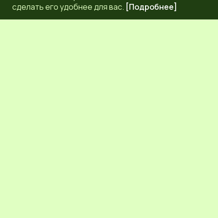
сделать его удобнее для вас.
[Подробнее]
РЕДАКЦИЯ
КОНТАКТЫ
НАШИ КОРРЕСПОНДЕНТЫ
СЕТЕВОЕ ИЗДАНИЕ.
Регистрационный номер Эл № ФС77-83872 от 30
сентября 2022 г. выдан Федеральной службой по надзору
в сфере связи, информационных технологий и массовых
коммуникаций (Роскомнадзор) 6+.
Учредитель: Общественное молодежное движение
Псковской области "ЛИГА МОЛОДЕЖИ"