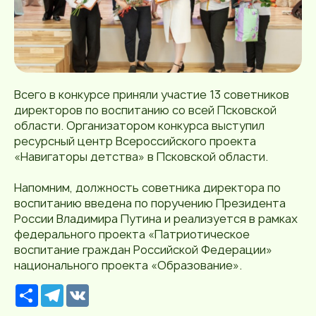
Всего в конкурсе приняли участие 13 советников
директоров по воспитанию со всей Псковской
области. Организатором конкурса выступил
ресурсный центр Всероссийского проекта
«Навигаторы детства» в Псковской области.
Напомним, должность советника директора по
воспитанию введена по поручению Президента
России Владимира Путина и реализуется в рамках
федерального проекта «Патриотическое
воспитание граждан Российской Федерации»
национального проекта «Образование».
Р
T
V
е
e
K
с
l