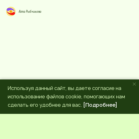
у
e
р
g
Алла Рыбникова
с
r
a
m
Используя данный сайт, вы даете согласие на
использование файлов cookie, помогающих нам
сделать его удобнее для вас.
[Подробнее]