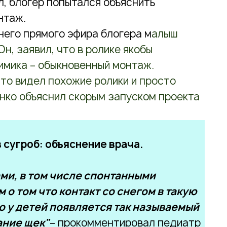
л, блогер
попытался объяснить
нтаж.
него прямого эфира блогера м
алыш
н, заявил, что в ролике якобы
мимика – обыкновенный монтаж.
что видел похожие ролики и просто
енко объяснил скорым запуском проекта
 сугроб: объяснение врача.
ми, в том числе спонтанными
о том что контакт со снегом в такую
о у детей появляется так называемый
ание щек"
– прокомментировал педиатр