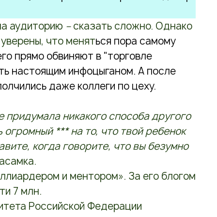
на аудиторию
–
сказать сложно. Однако
уверены, что менят
ься пора самому
его прямо обвиняют в "торговле
сть
настоящим инфоцыганом
. А после
олчились даже коллеги по цеху.
е придумала никакого способа другого
огромный *** на то, что твой ребенок
кавите, когда говорите, что вы безумно
асамка.
иллиардером и ментором». За его блогом
ти 7 млн.
итета Российской Федерации