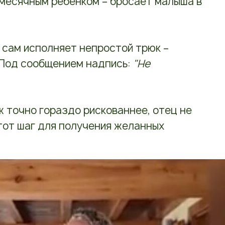
месячным ребенком – бросает малыша в
е сам исполняет непростой трюк –
 Под сообщением надпись:
"Не
уж точно гораздо рискованнее, отец не
этот шаг для получения желанных