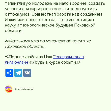
талантливую молодёжь на малой родине, создать
условия для карьерного роста и не допустить
оттока умов. Совместная работа над созданием
Инжинирингового центра — это инвестиция в
науку и технологическое будущее Псковской
области.
📸
Фото комитета по молодежной политике
Псковской области.
📢Подписывайся на Наш
Телеграм канал
лига.онлайн
👈 будь в курсе событий⚡️
Р
T
V
е
e
K
с
l
у
e
р
g
Алла Рыбникова
с
r
a
m