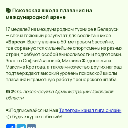
📚 Псковская школа плавания на
международной арене
17 медалей на международном турнире в Беларуси
— впечатляющий результат для воспитанников
«Барса»
. Выступления в 50-метровом бассейне,
где соревнуются сильнейшие спортсмены из разных
стран, требуют особой выносливости и подготовки.
Золото Софьи Ивановой, Михаила Федосеева и
Максима Кротова, а также множество других наград
подтверждают высокий уровень псковской школы
плавания и грамотную работу тренерского штаба.
📸
Фото: пресс-служба Администрации Псковской
области
📢Подписывайся на Наш
Телеграм канал лига.онлайн
👈 будь в курсе событий⚡️
Р
T
V