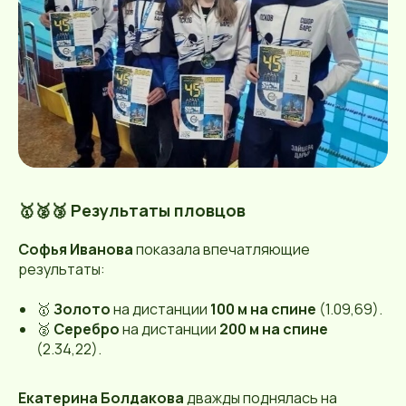
🥇🥈🥉 Результаты пловцов
Софья Иванова
показала впечатляющие
результаты:
🥇
Золото
на дистанции
100 м на спине
(1.09,69).
🥈
Серебро
на дистанции
200 м на спине
(2.34,22).
Екатерина Болдакова
дважды поднялась на