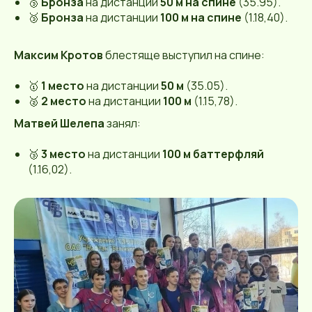
🥉
Бронза
на дистанции
50 м на спине
(35.95).
🥉
Бронза
на дистанции
100 м на спине
(1.18,40).
Максим Кротов
блестяще выступил на спине:
🥇
1 место
на дистанции
50 м
(35.05).
🥈
2 место
на дистанции
100 м
(1.15,78).
Матвей Шелепа
занял:
🥉
3 место
на дистанции
100 м баттерфляй
(1.16,02).