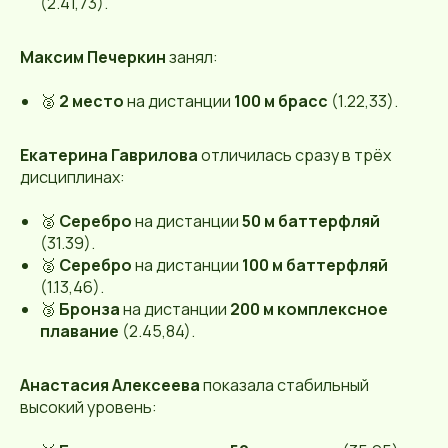
(2.41,73).
Максим Печеркин
занял:
🥈
2 место
на дистанции
100 м брасс
(1.22,33).
Екатерина Гаврилова
отличилась сразу в трёх
дисциплинах:
🥈
Серебро
на дистанции
50 м баттерфляй
(31.39).
🥈
Серебро
на дистанции
100 м баттерфляй
(1.13,46).
🥉
Бронза
на дистанции
200 м комплексное
плавание
(2.45,84).
Анастасия Алексеева
показала стабильный
высокий уровень: