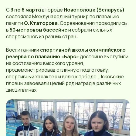
С
3 по 6 марта
в городе
Новополоцк (Беларусь)
состоялся Международный турнир по плаванию
памяти
О. Ктаторова
. Соревнования проводились
в
50‑метровом бассейне
и собрали сильных
спортсменов из разных стран.
Воспитанники
спортивной школы олимпийского
резерва по плаванию «Барс»
достойно выступили
на состязаниях высокого уровня,
продемонстрировав отличную подготовку,
спортивный характер и волю к победе. Псковские
пловцы завоевали целый ряд наград в различных
дисциплинах.