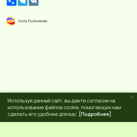
е
e
K
с
l
у
e
р
g
Алла Рыбникова
с
r
a
m
Используя данный сайт, вы даете согласие на
использование файлов cookie, помогающих нам
сделать его удобнее для вас.
[Подробнее]