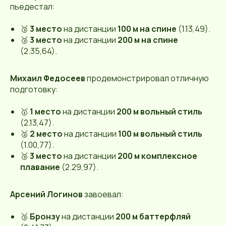
пьедестал:
🥉
3 место
на дистанции
100 м на спине
(1.13,49).
🥉
3 место
на дистанции
200 м на спине
(2.35,64).
Михаил Федосеев
продемонстрировал отличную
подготовку:
🥇
1 место
на дистанции
200 м вольный стиль
(2.13,47).
🥈
2 место
на дистанции
100 м вольный стиль
(1.00,77).
🥉
3 место
на дистанции
200 м комплексное
плавание
(2.29,97).
Арсений Логинов
завоевал:
🥉
Бронзу
на дистанции
200 м баттерфляй