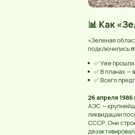
📊 Как «З
«Зеленая област
подключились
п
✅ Уже прошли
✅ В планах — 
✅ Всего пред
26 апреля 1986
АЭС — крупнейша
ликвидации пос
СССР. Они стро
дезактивировали