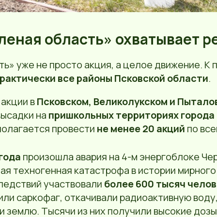
еленая область» охватывает р
ь» уже не просто акция, а целое движение. К 
рактически все районы Псковской области
.
 акции в
Псковском, Великолукском и Пытало
высадки на
пришкольных территориях города
полагается провести
не менее 20 акций
по все
 года
произошла авария на 4-м энергоблоке Че
я техногенная катастрофа в истории мирного 
ледствий участвовали
более 600 тысяч челов
или саркофаг, откачивали радиоактивную воду
 землю. Тысячи из них получили высокие дозы