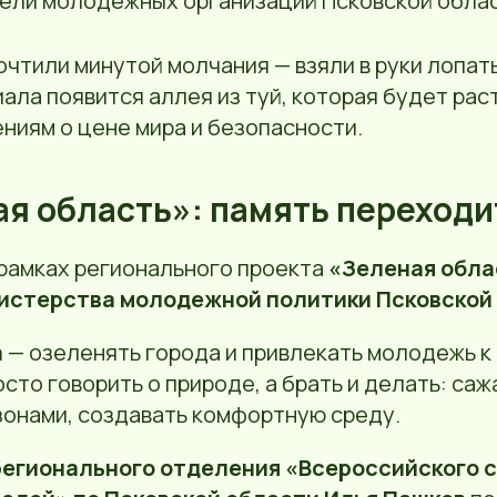
ели молодежных организаций Псковской облас
очтили минутой молчания — взяли в руки лопаты
ала появится аллея из туй, которая будет рас
ниям о цене мира и безопасности.
ая область»: память переходи
 рамках регионального проекта
«Зеленая обла
истерства молодежной политики Псковской
а
— озеленять города и привлекать молодежь к
осто говорить о природе, а брать и делать: саж
зонами, создавать комфортную среду.
регионального отделения «Всероссийского 