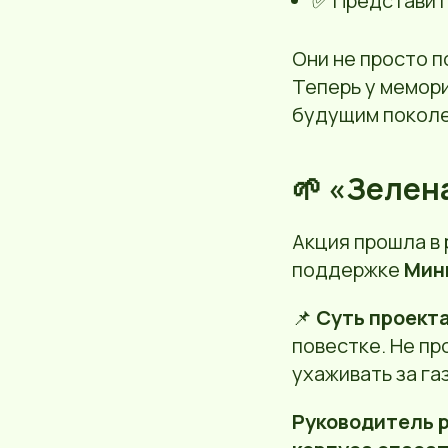
✅ Представит
Они не просто п
Теперь у мемори
будущим поколе
🌱 «Зелен
Акция прошла в
поддержке
Мин
📌
Суть проект
повестке. Не пр
ухаживать за га
Руководитель 