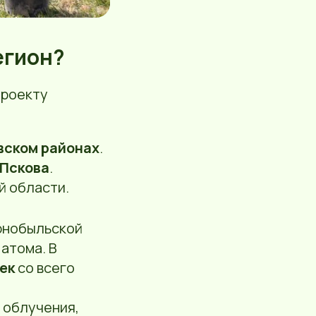
егион?
проекту
вском районах
.
 Пскова
.
й области.
рнобыльской
атома. В
ек
со всего
,
 облучения,