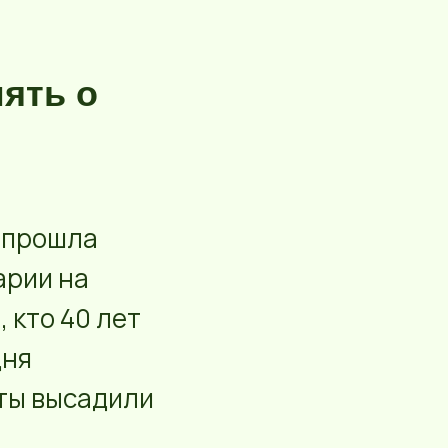
мять о
прошла
арии на
 кто 40 лет
дня
сты высадили