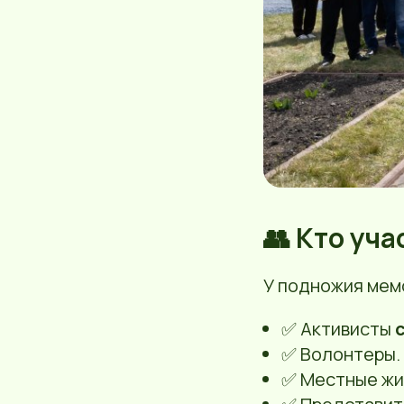
👥 Кто уч
У подножия мем
✅ Активисты
✅ Волонтеры.
✅ Местные жи