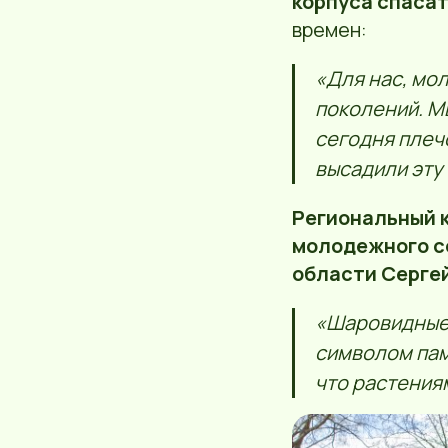
корпуса спасат
времен:
«Для нас, мо
поколений. М
сегодня плеч
высадили эту
Региональный 
молодежного с
области Серге
«Шаровидные 
символом пам
что растения