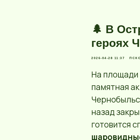
🌲 В Ост
героях 
2026-04-28 11:37
ПСК
На площади
памятная ак
Чернобыльск
назад закры
готовится с
шаровидны