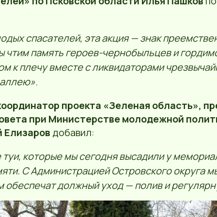
елей» по Псковской области Илья Пашков
по
лодых спасателей, эта акция — знак преемстве
ы чтим память героев-чернобыльцев и гордимс
ом к плечу вместе с ликвидаторами чрезвычай
 аллею»
.
координатор проекта «Зеленая область», п
овета при Министерстве молодежной полит
й Елизаров
добавил:
туи, которые мы сегодня высадили у мемориал
яти. С Администрацией Островского округа м
м обеспечат должный уход — полив и регуляр