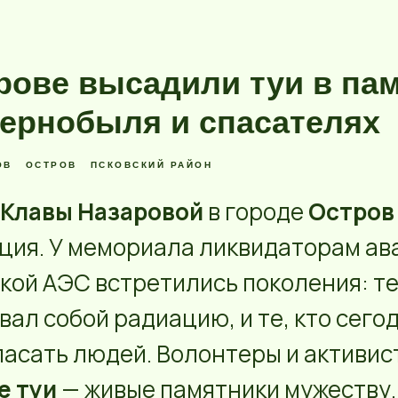
рове высадили туи в па
Чернобыля и спасателях
ОВ
ОСТРОВ
ПСКОВСКИЙ РАЙОН
Клавы Назаровой
в городе
Остров
ция. У мемориала ликвидаторам ав
ой АЭС встретились поколения: те,
вал собой радиацию, и те, кто сего
пасать людей. Волонтеры и активи
е туи
— живые памятники мужеству.