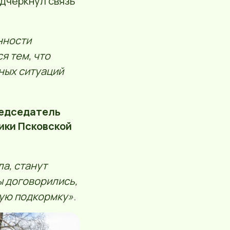
дчеркнул связь
нности
я тем, что
ных ситуаций
редседатель
ики Псковской
а, станут
ы договорились,
ную подкормку»
.