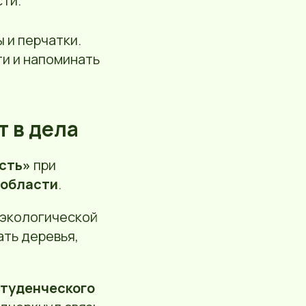
ти.
 и перчатки.
ти и напоминать
т в дела
сть»
при
 области
.
 экологической
ать деревья,
студенческого