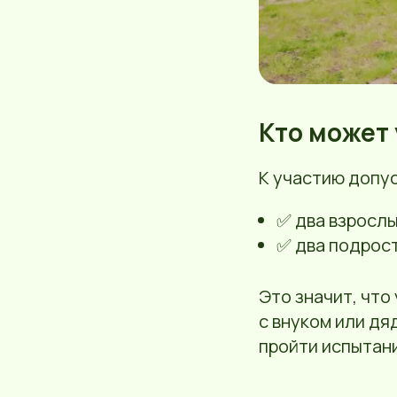
Кто может
К участию допу
✅ два взрослы
✅ два подростк
Это значит, что
с внуком или дя
пройти испытан