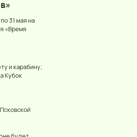
ев»
по 31 мая на
я «Время
ту и карабину;
а Кубок
 Псковской
гоне будет