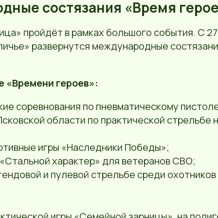
дные состязания «Время геро
ца» пройдёт в рамках большого события. С 27 
личье» развернутся международные состязани
е «Времени героев»:
кие соревнования по пневматическому пистоле
сковской области по практической стрельбе н
ртивные игры «Наследники Победы»;
 «Стальной характер» для ветеранов СВО;
тендовой и пулевой стрельбе среди охотников
тактической игры «Семейной зарницы», на поли