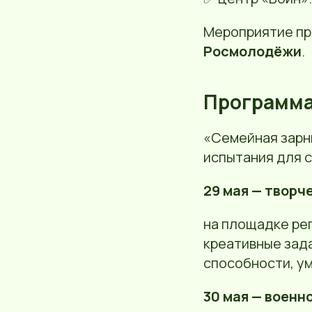
Мероприятие пр
Росмолодёжи
.
Программа
«Семейная зарн
испытания для с
29 мая — творч
на площадке ре
креативные зада
способности, ум
30 мая — военн