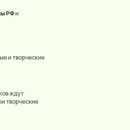
ны РФ
и
ые и творческие
ков ждут
ои творческие