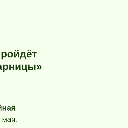
пройдёт
зарницы»
йная
 мая.