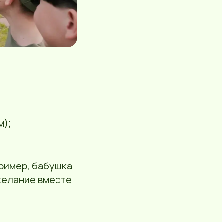
м);
пример, бабушка
 желание вместе