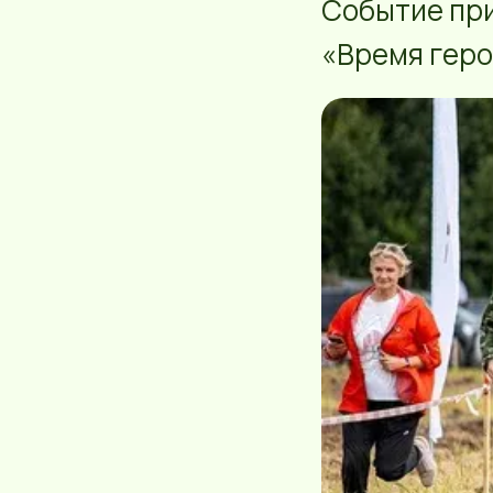
Событие пр
«Время геро