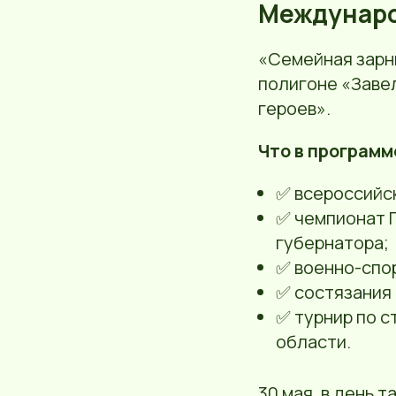
Междунаро
«Семейная зарни
полигоне «Заве
героев».
Что в программ
✅ всероссийс
✅ чемпионат П
губернатора;
✅ военно-спо
✅ состязания
✅ турнир по с
области.
30 мая, в день 