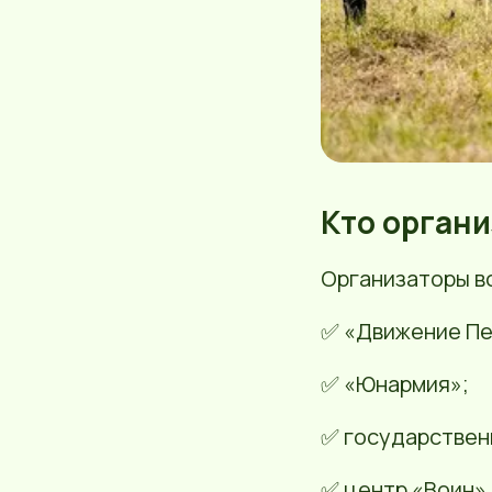
Кто органи
Организаторы в
✅ «Движение Пе
✅ «Юнармия»;
✅ государствен
✅ центр «Воин».