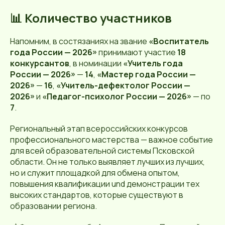
📊 Количество участников
Напомним, в состязаниях на звание
«Воспитатель
года России — 2026»
принимают участие
18
конкурсантов
, в номинации
«Учитель года
России — 2026»
—
14
,
«Мастер года России —
2026»
—
16
,
«Учитель-дефектолог России —
2026»
и
«Педагог-психолог России — 2026»
— по
7
.
Региональный этап всероссийских конкурсов
профессионального мастерства — важное событие
для всей образовательной системы Псковской
области. Он не только выявляет лучших из лучших,
но и служит площадкой для обмена опытом,
повышения квалификации und демонстрации тех
высоких стандартов, которые существуют в
образовании региона.