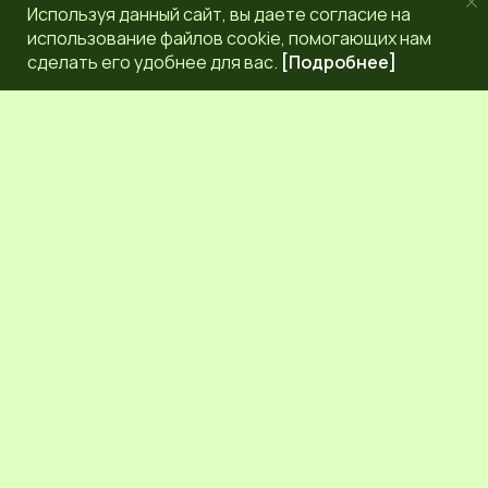
Используя данный сайт, вы даете согласие на
использование файлов cookie, помогающих нам
сделать его удобнее для вас.
[Подробнее]
РЕДАКЦИЯ
КОНТАКТЫ
НАШИ КОРРЕСПОНДЕНТЫ
СЕТЕВОЕ ИЗДАНИЕ.
Регистрационный номер Эл № ФС77-83872 от 30
сентября 2022 г. выдан Федеральной службой по надзору
в сфере связи, информационных технологий и массовых