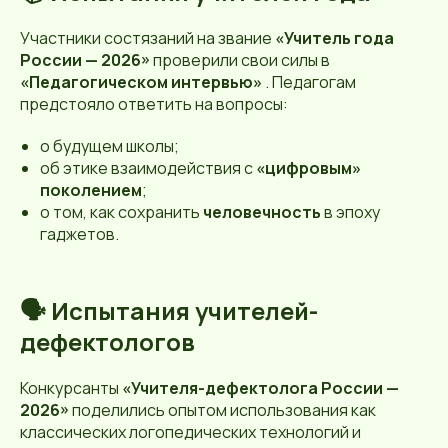
Участники состязаний на звание
«Учитель года
России — 2026»
проверили свои силы в
«Педагогическом интервью»
. Педагогам
предстояло ответить на вопросы:
о будущем школы;
об этике взаимодействия с
«цифровым»
поколением
;
о том, как сохранить
человечность
в эпоху
гаджетов.
🗣️ Испытания учителей-
дефектологов
Конкурсанты
«Учителя-дефектолога России —
2026»
поделились опытом использования как
классических логопедических технологий и