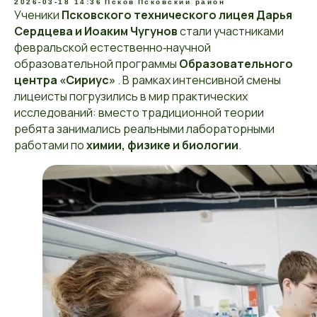
2026-03-18 14:36
Псков
Псковский район
Ученики
Псковского технического лицея Дарья
Сердцева и Иоаким Чугунов
стали участниками
февральской естественно‑научной
образовательной программы
Образовательного
центра «Сириус»
. В рамках интенсивной смены
лицеисты погрузились в мир практических
исследований: вместо традиционной теории
ребята занимались реальными лабораторными
работами по
химии, физике и биологии
.