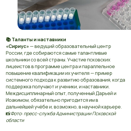
📚 Таланты и наставники
«Сириус»
— ведущий образовательный центр
России, где собираются самые талантливые
школьники со всей страны. Участие псковских
лицеистов в программе центра и параллельное
повышение квалификации их учителя — пример
системного подхода к развитию образования, когда
поддержка получают и ученики, и наставники.
Междисциплинарный опыт, полученный Дарьей и
Иоакимом, обязательно пригодится им в
дальнейшей учёбе и, возможно, в научной карьере.
📸
Фото: пресс-служба Администрации Псковской
области