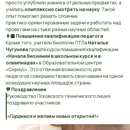
просто углубляли знания в отдельных предметах, а
учились
комплексно смотреть на науку
. Такой
опыт помогает решать сложные
практико‑ориентированные задачи и работать над
проектами на стыке разных научных областей.
👩‍🏫 Повышение квалификации педагога
Кроме того, учитель биологии ПТЛа
Наталья
Чугунова
прошла курсы повышения квалификации
«Начала биохимии в школьном курсе и в
олимпиадах»
в Образовательном центре
«Сириус». Это отличная возможность для
педагогов совершенствовать свои навыки на одной
из ведущих научных площадок страны.
💬 Поздравление
Руководство Псковского технического лицея
поздравило участников:
«Гордимся и желаем новых открытий!»