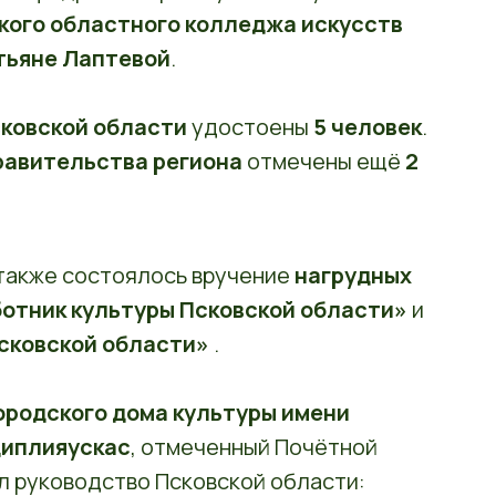
кого областного колледжа искусств
атьяне Лаптевой
.
сковской области
удостоены
5 человек
.
авительства региона
отмечены ещё
2
также состоялось вручение
нагрудных
отник культуры Псковской области»
и
сковской области»
.
ородского дома культуры имени
Циплияускас
, отмеченный Почётной
л руководство Псковской области: