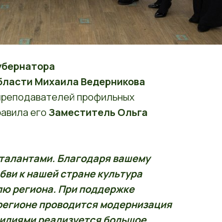
убернатора
бласти Михаила Ведерникова
 преподавателей профильных
равила его
Заместитель Ольга
 талантами. Благодаря вашему
бви к нашей стране культура
лю региона. При поддержке
 регионе проводится модернизация
силиями реализуется большое