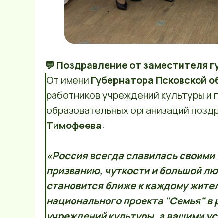
💬 Поздравление от заместителя г
От имени
Губернатора Псковской о
работников учреждений культуры и
образовательных организаций позд
Тимофеева
:
«Россия всегда славилась своими
призванию, чуткости и большой лю
становится ближе к каждому жите
национального проекта "Семья" в
учреждений культуры, а вашими у