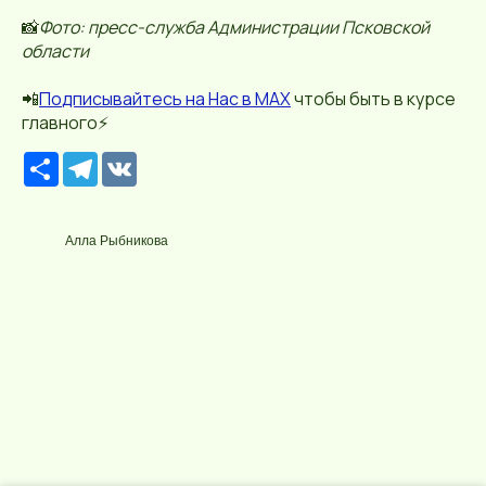
📸
Фото: пресс-служба Администрации Псковской
области
📲
П
о
дписывайтесь
на Нас в МАХ
чтобы быть в курсе
главного⚡️
Р
T
V
е
e
K
с
l
у
e
р
g
Алла Рыбникова
с
r
a
m