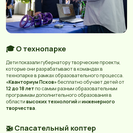
🎓 О технопарке
Дети показали губернатору творческие проекты,
которые они разрабатывают в командах в
технопарке в рамках образовательного процесса.
«Кванториум Псков»
бесплатно обучает детей от
12 до 18 лет
по самым разным образовательным
программам дополнительного образования в
области
высоких технологий
и
инженерного
творчества
.
🚁 Спасательный коптер