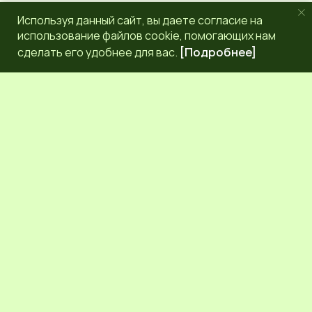
Используя данный сайт, вы даете согласие на
использование файлов cookie, помогающих нам
сделать его удобнее для вас.
[Подробнее]
РЕДАКЦИЯ
КОНТАКТЫ
НАШИ КОРРЕСПОНДЕНТЫ
СЕТЕВОЕ ИЗДАНИЕ.
Регистрационный номер Эл № ФС77-83872 от 30