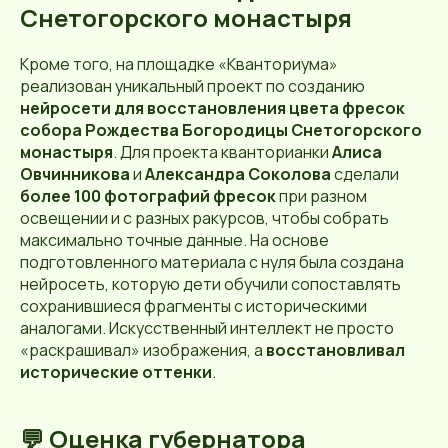
Снетогорского монастыря
Кроме того, на площадке «Кванториума»
реализован уникальный проект по созданию
нейросети для восстановления цвета фресок
собора Рождества Богородицы Снетогорского
монастыря
. Для проекта кванторианки
Алиса
Овчинникова
и
Александра Соколова
сделали
более 100 фотографий фресок
при разном
освещении и с разных ракурсов, чтобы собрать
максимально точные данные. На основе
подготовленного материала с нуля была создана
нейросеть, которую дети обучили сопоставлять
сохранившиеся фрагменты с историческими
аналогами. Искусственный интеллект не просто
«раскрашивал» изображения, а
восстановливал
исторические оттенки
.
💬 Оценка губернатора