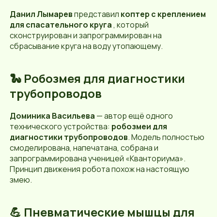
Данил Лымарев
представил
коптер с креплением
для спасательного круга
, который
сконструирован и запрограммирован на
сбрасывание круга на воду утопающему.
🐍 Робозмея для диагностики
трубопроводов
Доминика Васильева
— автор ещё одного
технического устройства:
робозмеи для
диагностики трубопроводов
. Модель полностью
смоделирована, напечатана, собрана и
запрограммирована ученицей «Кванториума».
Принцип движения робота похож на настоящую
змею.
💪 Пневматические мышцы для