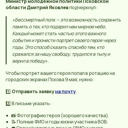
Министр молодежной политики Псковской
области Дмитрий Яковлев
подчеркнул:
«Бессмертный полк — это возможность сохранить
память о тех, кто подарил нам мирное небо.
Каждый может стать частью этого важного
события и пронести портрет своего героя через
годы. Это способ сказать спасибо тем, кто
сражался за нашу свободу, трудился в тылу и
верил в победу»
.
Чтобы портрет вашего героя попал в ротацию на
городских экранах Пскова 9 мая, нужно:
1️⃣
Отправить заявку
на почту
.
2️⃣ В письме указать:
📸 Фотографию героя (хорошего качества).
📝 Полные ФИО и годы жизни участника ВОВ.
☎️ Свои контактные данные (ФИО и номер