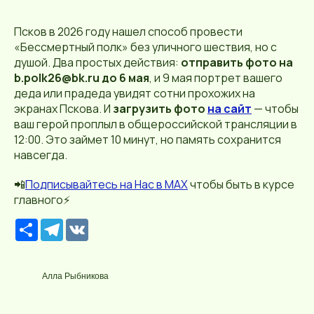
Псков в 2026 году нашел способ провести
«Бессмертный полк» без уличного шествия, но с
душой. Два простых действия:
отправить фото на
b.polk26@bk.ru до 6 мая
, и 9 мая портрет вашего
деда или прадеда увидят сотни прохожих на
экранах Пскова. И
загрузить фото
на сайт
— чтобы
ваш герой проплыл в общероссийской трансляции в
12:00. Это займет 10 минут, но память сохранится
навсегда.
📲
П
о
дписывайтесь
на Нас в МАХ
чтобы быть в курсе
главного⚡️
Р
T
V
е
e
K
с
l
у
e
р
g
Алла Рыбникова
с
r
a
m