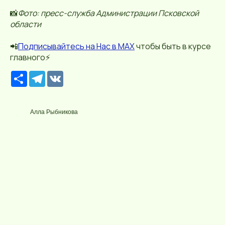
📸
Фото: пресс-служба Администрации Псковской
области
📲
П
о
дписывайтесь
на Нас в МАХ
чтобы быть в курсе
главного⚡️
Р
T
V
е
e
K
с
l
у
e
р
g
Алла Рыбникова
с
r
a
m