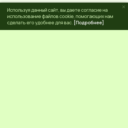
Используя данный сайт, вы даете согласие на
использование файлов cookie, помогающих нам
сделать его удобнее для вас.
[Подробнее]
РЕДАКЦИЯ
КОНТАКТЫ
НАШИ КОРРЕСПОНДЕНТЫ
СЕТЕВОЕ ИЗДАНИЕ.
Регистрационный номер Эл № ФС77-83872 от 30