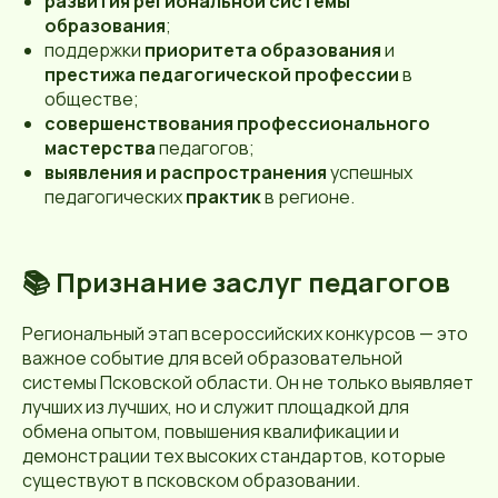
развития региональной системы
образования
;
поддержки
приоритета образования
и
престижа педагогической профессии
в
обществе;
совершенствования профессионального
мастерства
педагогов;
выявления и распространения
успешных
педагогических
практик
в регионе.
📚
Признание заслуг педагогов
Региональный этап всероссийских конкурсов — это
важное событие для всей образовательной
системы Псковской области. Он не только выявляет
лучших из лучших, но и служит площадкой для
обмена опытом, повышения квалификации и
демонстрации тех высоких стандартов, которые
существуют в псковском образовании.