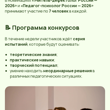
В номинациях
«Учитель-дефектолог России —
2026»
и
«Педагог-психолог России — 2026»
принимают участие по
7 человек
в каждой.
📝 Программа конкурсов
В течение недели участников ждёт
серия
испытаний
, которые будут оценивать:
теоретические знания
;
практические навыки
;
творческий потенциал
;
умение находить
неординарные решения
в
различных педагогических ситуациях.