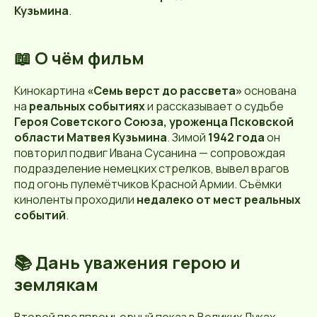
Кузьмина
.
📖 О чём фильм
Кинокартина
«Семь верст до рассвета»
основана
на
реальных событиях
и рассказывает о судьбе
Героя Советского Союза, уроженца Псковской
области Матвея Кузьмина
. Зимой
1942 года
он
повторил подвиг Ивана Сусанина — сопровождая
подразделение немецких стрелков, вывел врагов
под огонь пулемётчиков Красной Армии. Съёмки
киноленты проходили
недалеко от мест реальных
событий
.
📚
Дань уважения герою и
землякам
Второй предпремьерный показ в Великих Луках —