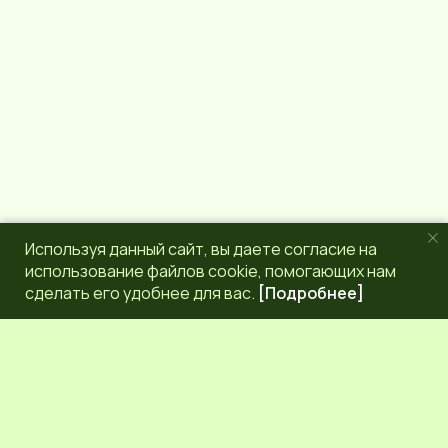
a
m
Используя данный сайт, вы даете согласие на
использование файлов cookie, помогающих нам
сделать его удобнее для вас.
[Подробнее]