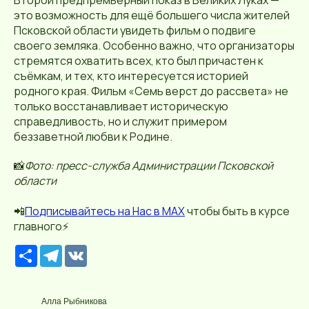
это возможность для ещё большего числа жителей
Псковской области увидеть фильм о подвиге
своего земляка. Особенно важно, что организаторы
стремятся охватить всех, кто был причастен к
съёмкам, и тех, кто интересуется историей
родного края. Фильм «Семь верст до рассвета» не
только восстанавливает историческую
справедливость, но и служит примером
беззаветной любви к Родине.
📸
Фото: пресс-служба Администрации Псковской
области
📲
П
о
дписывайтесь
на Нас в МАХ
чтобы быть в курсе
главного⚡️
Р
T
V
е
e
K
с
l
у
e
р
g
Алла Рыбникова
с
r