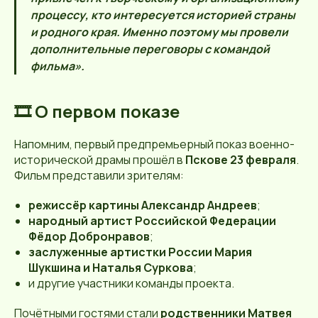
процессу, кто интересуется историей страны
и родного края. Именно поэтому мы провели
дополнительные переговоры с командой
фильма».
🎞️ О первом показе
Напомним, первый предпремьерный показ военно-
исторической драмы прошёл в
Пскове 23 февраля
.
Фильм представили зрителям:
режиссёр картины Александр Андреев
;
народный артист Российской Федерации
Фёдор Добронравов
;
заслуженные артистки России Мария
Шукшина и Наталья Суркова
;
и другие участники команды проекта.
Почётными гостями стали
родственники Матвея