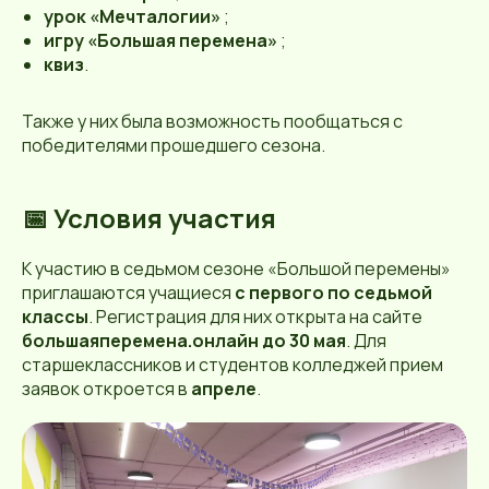
урок «Мечталогии»
;
игру «Большая перемена»
;
квиз
.
Также у них была возможность пообщаться с
победителями прошедшего сезона.
📅 Условия участия
К участию в седьмом сезоне «Большой перемены»
приглашаются учащиеся
с первого по седьмой
классы
. Регистрация для них открыта на сайте
большаяперемена.онлайн
до 30 мая
. Для
старшеклассников и студентов колледжей прием
заявок откроется в
апреле
.