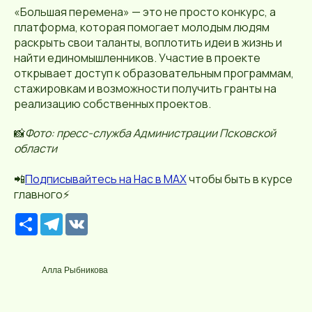
«Большая перемена» — это не просто конкурс, а
платформа, которая помогает молодым людям
раскрыть свои таланты, воплотить идеи в жизнь и
найти единомышленников. Участие в проекте
открывает доступ к образовательным программам,
стажировкам и возможности получить гранты на
реализацию собственных проектов.
📸
Фото: пресс-служба Администрации Псковской
области
📲
П
о
дписывайтесь
на Нас в МАХ
чтобы быть в курсе
главного⚡️
Р
T
V
е
e
K
с
l
у
e
р
g
Алла Рыбникова
с
r
a
m