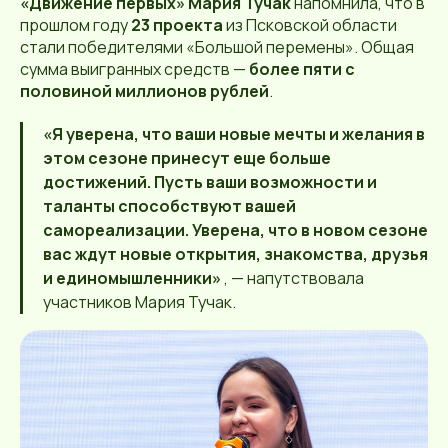
«Движение первых» Мария Тучак
напомнила, что в
прошлом году
23 проекта
из Псковской области
стали победителями «Большой перемены». Общая
сумма выигранных средств —
более пяти с
половиной миллионов рублей
.
«Я уверена, что ваши новые мечты и желания в
этом сезоне принесут еще больше
достижений. Пусть ваши возможности и
таланты способствуют вашей
самореализации. Уверена, что в новом сезоне
вас ждут новые открытия, знакомства, друзья
и единомышленники»
, — напутствовала
участников Мария Тучак.