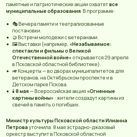
памятные и патриотические акции охватят
все
муниципальные образования
. В программе:
🎭 Вечера памяти и театрализованные
постановки.
🤝 Встречи молодежи с ветеранами.
🖼 Выставки (например,
«Незабываемое:
спектакли и фильмы о Великой
Отечественной войне»
открывается 29 апреля
в Псковской областной библиотеке).
🎺 Концерты — во дворах муниципалитетов для
ветеранов, на Октябрьском проспекте и в
Детском парке Пскова.
🕯
8 мая
— Всероссийская акция
«Огненные
картины войны»
: жители создадут картины из
свечей в память о погибших.
Министр культуры Псковской области Илианна
Петрова
уточнила: 8 мая эстрадно-джазовый
оркестр выступит в Псковской областной