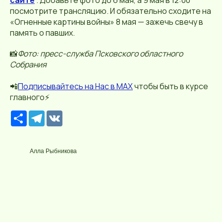
посмотрите трансляцию. И обязательно сходите на
«Огненные картины войны» 8 мая — зажечь свечу в
память о павших.
📸
Фото: пресс-служба Псковского областного
Собрания
📲
П
о
дписывайтесь
на Нас в МАХ
чтобы быть в курсе
главного⚡️
Р
T
V
е
e
K
с
l
у
e
р
g
Алла Рыбникова
с
r
a
m