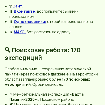
🌐
Сайт
.
📱
ВКонтакте:
воспользуйтесь мини-
приложением.
📱
Одноклассники:
откройте приложение по
ссылке.
📱
МАКС:
бот доступен по адресу.
🔍 Поисковая работа: 170
экспедиций
Особое внимание — сохранению исторической
памяти через поисковое движение. На территории
области запланировано
более 170 поисковых
мероприятий
. Среди ключевых:
⚔️ Межрегиональная экспедиция
«Вахта
Памяти-2026»
в Псковском районе.
🌍 Международная молодежная Вахта памяти