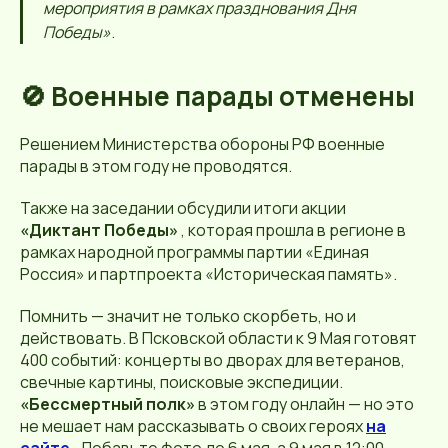
мероприятия в рамках празднования Дня
Победы»
.
🚫 Военные парады отменены
Решением Министерства обороны РФ военные
парады в этом году не проводятся.
Также на заседании обсудили итоги акции
«Диктант Победы»
, которая прошла в регионе в
рамках народной программы партии «Единая
Россия» и партпроекта «Историческая память».
Помнить — значит не только скорбеть, но и
действовать. В Псковской области к 9 Мая готовят
400 событий: концерты во дворах для ветеранов,
свечные картины, поисковые экспедиции.
«Бессмертный полк»
в этом году онлайн — но это
не мешает нам рассказывать о своих героях
на
сайте
. Добавьте фото до 6 мая, а 9 мая в 12:00