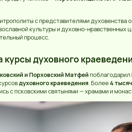
митрополиты с представителями духовенства 
вославной культуры и духовно-нравственных ц
тельный процесс.
а курсы духовного краеведен
ковский и Порховский Матфей
поблагодарил Г
курсов
духовного краеведения
. Более
4 тыся
ись с псковскими святынями — храмами и мона