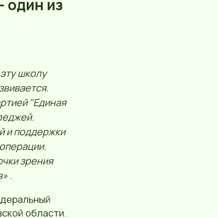
 один из
 эту школу
звивается.
артией "Единая
леджей.
й и поддержки
 операции.
очки зрения
в»
.
едеральный
вской области.