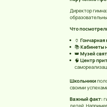
Директор гимна
образовательны
Что посмотрел
🏺
Гончарная
📚
Кабинеты 
👑
Музей свя
🧠
Центр при
самореализац
Школьники
поло
своими успехами
Важный факт:
г
детей. Например