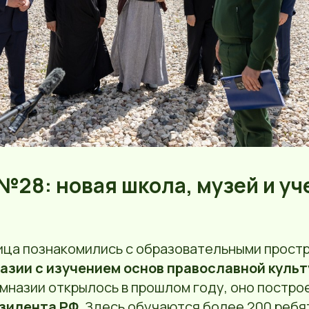
№28: новая школа, музей и уч
ца познакомились с образовательными прост
азии с изучением основ православной куль
мназии открылось в прошлом году, оно постро
зидента РФ
. Здесь обучаются более 200 ребя