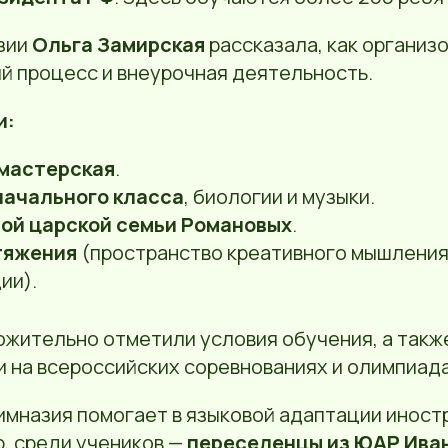
зии
Ольга Замирская
рассказала, как организ
й процесс и внеурочная деятельность.
и:
 мастерская
.
начального класса
, биологии и музыки.
той царской семьи Романовых
.
тяжения
(пространство креативного мышления
ии).
жительно отметили условия обучения, а такж
 на всероссийских соревнованиях и олимпиада
имназия помогает в языковой адаптации иностр
, среди учеников —
переселенцы из ЮАР Иван