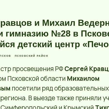
Кравцов и Михаил Ведер
и гимназию №28 в Псков
йся детский центр «Печ
ПСКОВ
ПСКОВСКИЙ РАЙОН
стр просвещения РФ
Сергей Кравц
ом Псковской области
Михаилом
вым
посетили ряд образовательных
региона. В выезде также приняли у
 Симферопольский и Крымский
Тих