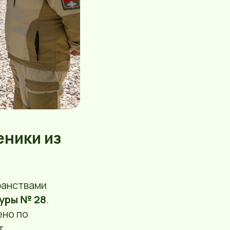
еники из
ранствами
туры № 28
.
ено по
т.