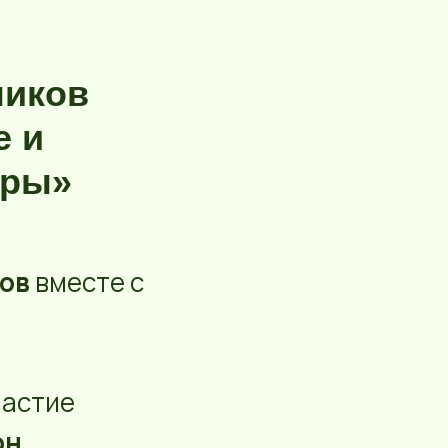
ников
е и
оры»
ов
вместе с
частие
он
,