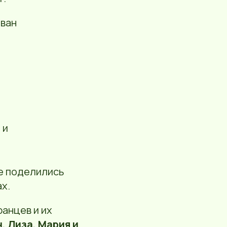
ован
 и
е поделились
х.
анцев и их
, Лиза, Мария и