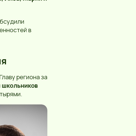
обсудили
енностей в
ия
лаву региона за
ч школьников
стырями.