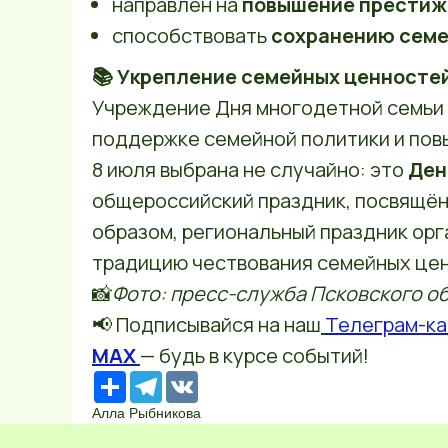
направлен на
повышение престиж
способствовать
сохранению семе
📚 Укрепление семейных ценносте
Учреждение Дня многодетной семьи в
поддержке семейной политики и пов
8 июля выбрана не случайно: это
Ден
общероссийский праздник, посвящён
образом, региональный праздник ор
традицию чествования семейных це
📸
Фото: пресс-служба Псковского о
📢 Подписывайся на наш
Телеграм-ка
MAX
— будь в курсе событий!
Ресурс
Telegram
VK
Алла Рыбникова