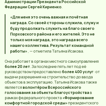
Администрации Президента Российской
Федерации Сергей Кириенко
.
«Для меня это очень важная и почётная
награда. Со своей стороны служила, служу и
буду продолжать служить на благо своего
Порховского района и его жителей. Это не
только моя награда, это награда всего
нашего коллектива. Результат командной
работы»
, — отметила Татьяна Исакова.
Она работает в органах местного самоуправления
более 20 лет
. За последние пять лет под её
руководством предоставлено
более 400 услуг
: от
выдачи разрешения на строительство до ввода
объектов в эксплуатацию. Татьяна Исакова также
является
волонтёром Всероссийского
голосования за объекты благоустройства
в
рамках федерального проекта
«Формирование
комфортной городской среды»
президентского