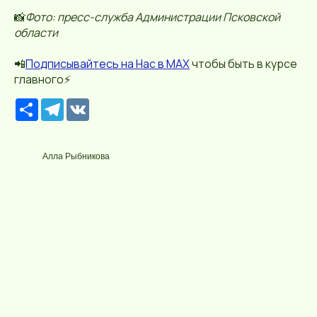
📸
Фото: пресс-служба Администрации Псковской
области
📲
П
о
дписывайтесь
на Нас в МАХ
чтобы быть в курсе
главного⚡️
Р
T
V
е
e
K
с
l
у
e
р
g
Алла Рыбникова
с
r
a
m