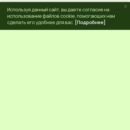
Используя данный сайт, вы даете согласие на
использование файлов cookie, помогающих нам
сделать его удобнее для вас.
[Подробнее]
РЕДАКЦИЯ
КОНТАКТЫ
НАШИ КОРРЕСПОНДЕНТЫ
СЕТЕВОЕ ИЗДАНИЕ.
Регистрационный номер Эл № ФС77-83872 от 30