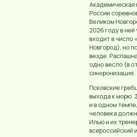
Академическая г
России соревнов
Великом Новгоро
2026 году в ней
входит в число 
Новгород), но п
везде. Распашна
одно весло (в о
синхронизация.
Псковские гребц
выхода к морю.
и в одном темпе
человека должн
Илью и их трене
всероссийский 