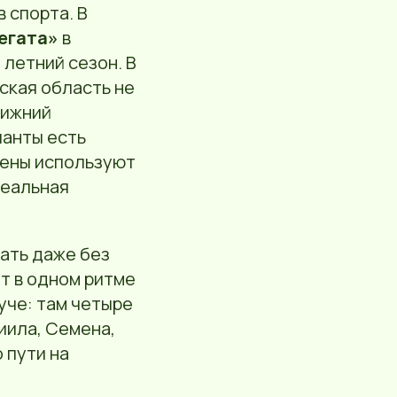
 спорта. В
егата»
в
летний сезон. В
вская область не
Нижний
ланты есть
мены используют
деальная
ать даже без
ут в одном ритме
уче: там четыре
иила, Семена,
 пути на