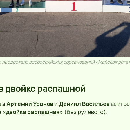
а пьедестале всероссийских соревнований «Майская регат
 в двойке распашной
цы
Артемий Усанов
и
Даниил Васильев
выигр
е
«двойка распашная»
(без рулевого).