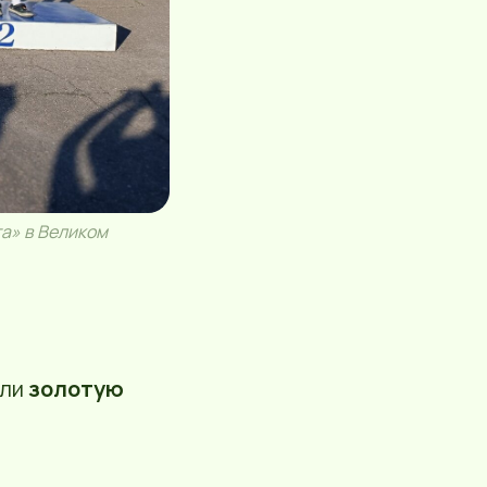
а» в Великом
али
золотую