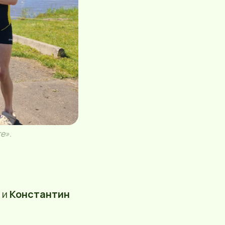
е».
и
Константин