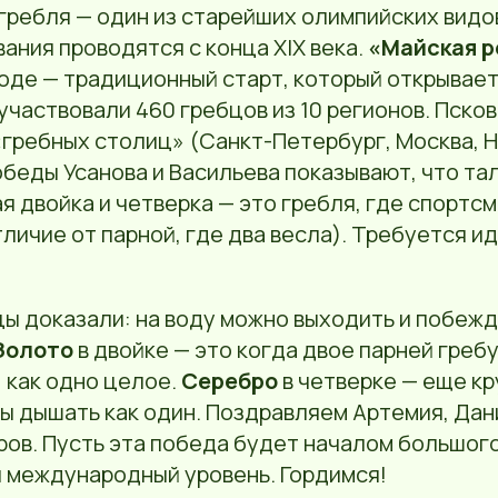
ребля — один из старейших олимпийских видов
ания проводятся с конца XIX века.
«Майская р
де — традиционный старт, который открывает 
 участвовали 460 гребцов из 10 регионов. Пско
«гребных столиц» (Санкт-Петербург, Москва, 
обеды Усанова и Васильева показывают, что та
я двойка и четверка — это гребля, где спортс
тличие от парной, где два весла). Требуется и
ы доказали: на воду можно выходить и побежд
Золото
в двойке — это когда двое парней греб
, как одно целое.
Серебро
в четверке — еще кр
ы дышать как один. Поздравляем Артемия, Дан
ров. Пусть эта победа будет началом большого
и международный уровень. Гордимся!