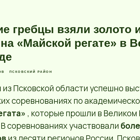
ие гребцы взяли золото 
 на «Майской регате» в 
де
ОВ
ПСКОВСКИЙ РАЙОН
из Псковской области успешно выс
их соревнованиях по академическо
егата»
, которые прошли в Великом
. В соревнованиях участвовали
боле
ов
из десяти регионов России. Пско