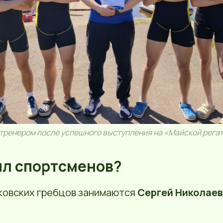
 тренером после успешного выступления на «Майской регат
ил спортсменов?
ковских гребцов занимаются
Сергей Николаев