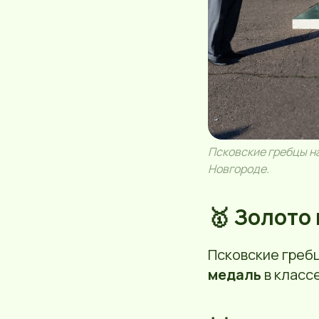
Псковские гребцы н
Новгороде.
🥇 Золото
Псковские греб
медаль
в класс