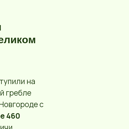
и
Великом
тупили на
й гребле
 Новгороде с
е 460
вичи