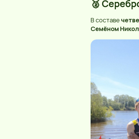
🥈 Серебр
В составе
четв
Семёном Нико