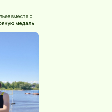
льев вместе с
ряную медаль
.