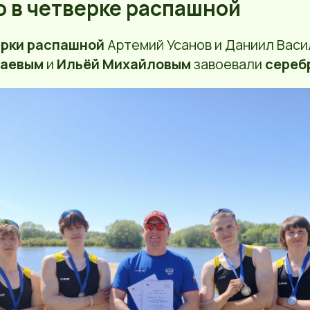
о в четверке распашной
ерки распашной
Артемий Усанов и Даниил Васи
лаевым
и
Ильёй Михайловым
завоевали
сереб