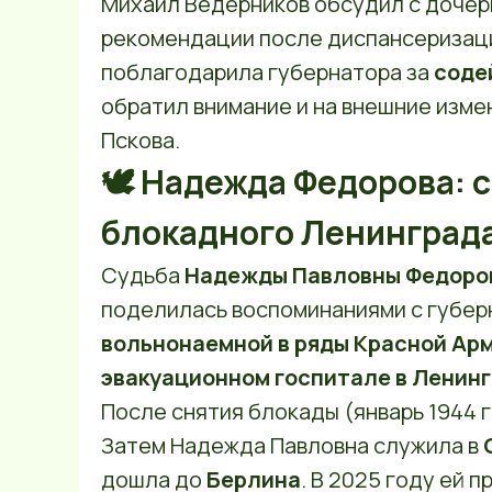
Михаил Ведерников обсудил с дочерь
рекомендации после диспансеризаци
поблагодарила губернатора за
соде
обратил внимание и на внешние изме
Пскова.
🕊 Надежда Федорова: 
блокадного Ленинграда
Судьба
Надежды Павловны Федоро
поделилась воспоминаниями с губерн
вольнонаемной в ряды Красной Ар
эвакуационном госпитале в Ленин
После снятия блокады (январь 1944 г
Затем Надежда Павловна служила в
дошла до
Берлина
. В 2025 году ей 