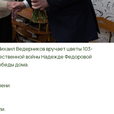
ихаил Ведерников вручает цветы 103-
чественной войны Надежде Федоровой
обеды дома.
пени.
и.