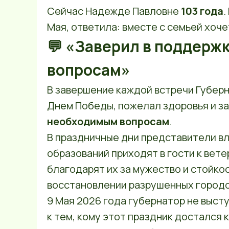
Сейчас Надежде Павловне
103 года
.
Мая, ответила: вместе с семьей хоч
💬 «Заверил в поддерж
вопросам»
В завершение каждой встречи Губер
Днем Победы, пожелал здоровья и з
необходимым вопросам
.
В праздничные дни представители в
образований приходят в гости к вет
благодарят их за мужество и стойкос
восстановлении разрушенных городо
9 Мая 2026 года губернатор не высту
к тем, кому этот праздник достался 