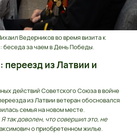
ихаил Ведерников во время визита к
 беседа за чаем в День Победы.
: переезд из Латвии и
нных действий Советского Союза в войне
 переезда из Латвии ветеран обосновался
роилась семья на новом месте.
Я так доволен, что совершил это, не
Максимович о приобретенном жилье.