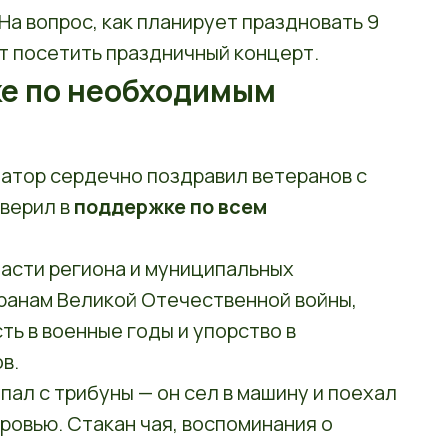
 На вопрос, как планирует праздновать 9
ет посетить праздничный концерт.
ке по необходимым
натор сердечно поздравил ветеранов с
аверил в
поддержке по всем
ласти региона и муниципальных
еранам Великой Отечественной войны,
ть в военные годы и упорство в
в.
пал с трибуны — он сел в машину и поехал
кровью. Стакан чая, воспоминания о