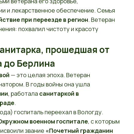
ми ветерана его здоровье,
и и лекарственное обеспечение. Семья
йствие при переезде в регион
. Ветеран
нения: похвалил чистоту и красоту
санитарка, прошедшая от
 до Берлина
вой
— это целая эпоха. Ветеран
атором. В годы войны она ушла
мии
, работала
санитаркой в
граде
.
ода) госпиталь переехал в Вологду.
Окружном военном госпитале
, с которым
присвоили звание
«Почетный гражданин