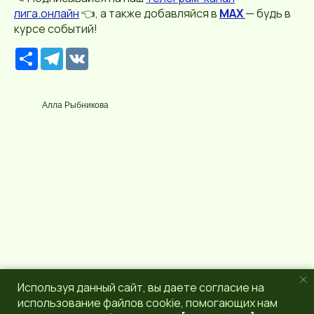
лига.онлайн
👈, а также добавляйся в
MAX
— будь в
курсе событий!
Р
T
V
е
e
K
с
l
у
e
р
g
Алла Рыбникова
с
r
a
m
Используя данный сайт, вы даете согласие на
использование файлов cookie, помогающих нам