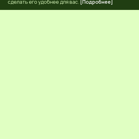
сделать его удобнее для вас.
[Подробнее]
РЕДАКЦИЯ
КОНТАКТЫ
НАШИ КОРРЕСПОНДЕНТЫ
СЕТЕВОЕ ИЗДАНИЕ.
Регистрационный номер Эл № ФС77-83872 от 30
сентября 2022 г. выдан Федеральной службой по надзору
в сфере связи, информационных технологий и массовых
коммуникаций (Роскомнадзор) 6+.
Учредитель: Общественное молодежное движение
Псковской области "ЛИГА МОЛОДЕЖИ"