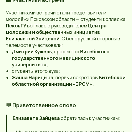
Участниками встречи стали представители
молодёжи Псковской области — студенты колледжа
ПсковГУ
во главе с руководителем
Центра
молодежи и общественных инициатив
Елизаветой Зайцевой
. С белорусской стороны в
телемосте участвовали:
Дмитрий Кужель
, проректор
Витебского
государственного медицинского
университета
;
студенты этого вуза;
Жанна Нарицына
, первый секретарь
Витебской
областной организации «БРСМ»
.
💬 Приветственное слово
Елизавета Зайцева
обратилась к участникам: