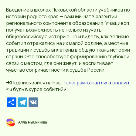
Введение в школах Псковской области учебников по
истории родного края — важный шаг в развитии
регионального компонента образования. Учащиеся
получат возможность не только изучать
общероссийскую историю, но и видеть, как великие
события отражались на их малой родине, а местные
традиции и судьбы вплетены в общую ткань истории
страны. Это способствует формированию глубокой
связи с местом, где они живут, и воспитывает
чувство сопричастности к судьбе России.
📢Подписывайся на Наш
Телеграм канал лига.онлайн
👈 будь в курсе событий⚡️
Р
T
V
е
e
K
с
l
у
e
р
g
Алла Рыбникова
с
r
a
m