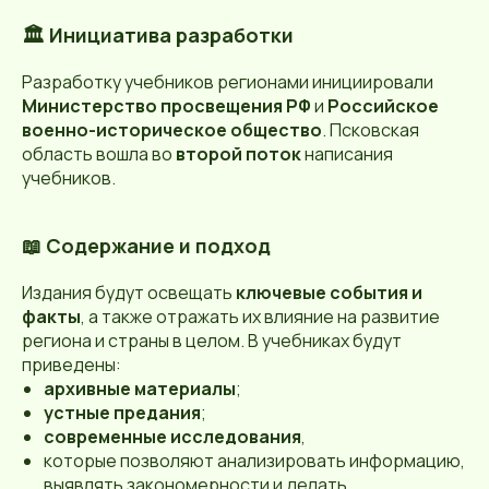
🏛️ Инициатива разработки
Разработку учебников регионами инициировали
Министерство просвещения РФ
и
Российское
военно-историческое общество
. Псковская
область вошла во
второй поток
написания
учебников.
📖 Содержание и подход
Издания будут освещать
ключевые события и
факты
, а также отражать их влияние на развитие
региона и страны в целом. В учебниках будут
приведены:
архивные материалы
;
устные предания
;
современные исследования
,
которые позволяют анализировать информацию,
выявлять закономерности и делать