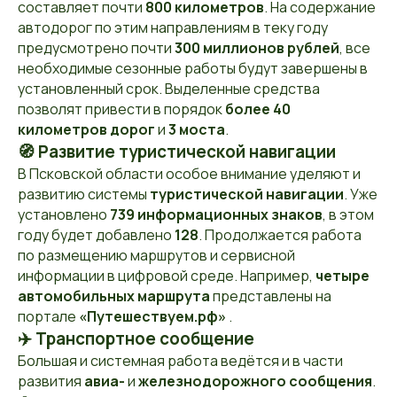
составляет почти
800 километров
. На содержание
автодорог по этим направлениям в теку году
предусмотрено почти
300 миллионов рублей
, все
необходимые сезонные работы будут завершены в
установленный срок. Выделенные средства
позволят привести в порядок
более 40
километров дорог
и
3 моста
.
🧭 Развитие туристической навигации
В Псковской области особое внимание уделяют и
развитию системы
туристической навигации
. Уже
установлено
739 информационных знаков
, в этом
году будет добавлено
128
. Продолжается работа
по размещению маршрутов и сервисной
информации в цифровой среде. Например,
четыре
автомобильных маршрута
представлены на
портале
«Путешествуем.рф»
.
✈️ Транспортное сообщение
Большая и системная работа ведётся и в части
развития
авиа-
и
железнодорожного сообщения
.