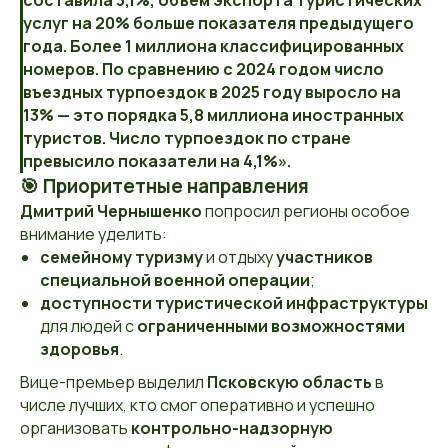
составила 3,1%, объём экспорта туристических
услуг на 20% больше показателя предыдущего
года. Более 1 миллиона классифицированных
номеров. По сравнению с 2024 годом число
въездных турпоездок в 2025 году выросло на
13% — это порядка 5,8 миллиона иностранных
туристов. Число турпоездок по стране
превысило показатели на 4,1%».
🎯 Приоритетные направления
Дмитрий Чернышенко
попросил регионы особое
внимание уделить:
семейному туризму
и отдыху
участников
специальной военной операции
;
доступности туристической инфраструктуры
для людей с
ограниченными возможностями
здоровья
.
Вице-премьер выделил
Псковскую область
в
числе лучших, кто смог оперативно и успешно
организовать
контрольно-надзорную