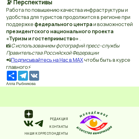
🔭 Перспективы
Работа по повышению качества инфраструктуры и
удобства для туристов продолжится в регионе при
поддержке
федерального центра
и возможностей
президентского национального проекта
«Туризм и гостеприимство»
.
📸
С использованием фотографий пресс-службы
Правительства Российской Федерации
📲
П
о
дписывайтесь
на Нас в МАХ
чтобы быть в курсе
главного⚡️
Ресурс
Telegram
VK
Алла Рыбникова
РЕДАКЦИЯ
КОНТАКТЫ
НАШИ КОРРЕСПОНДЕНТЫ