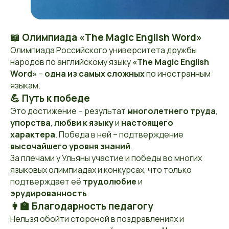
📖 Олимпиада «The Magic English Word»
Олимпиада Российского университета дружбы
народов по английскому языку
«The Magic English
Word»
–
одна из самых сложных
по иностранным
языкам.
💪 Путь к победе
Это достижение – результат
многолетнего труда
,
упорства
,
любви к языку
и
настоящего
характера
. Победа в ней – подтверждение
высочайшего уровня знаний
.
За плечами у Ульяны участие и победы во многих
языковых олимпиадах и конкурсах, что только
подтверждает её
трудолюбие
и
эрудированность
.
👩‍🏫 Благодарность педагогу
Нельзя обойти стороной в поздравлениях и