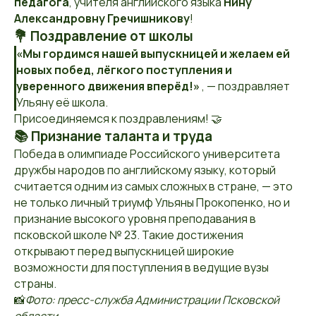
педагога
, учителя английского языка
Нину
Александровну Гречишникову
!
💐 Поздравление от школы
«Мы гордимся нашей выпускницей и желаем ей
новых побед, лёгкого поступления и
уверенного движения вперёд!»
, — поздравляет
Ульяну её школа.
Присоединяемся к поздравлениям! 🤝
📚
Признание таланта и труда
Победа в олимпиаде Российского университета
дружбы народов по английскому языку, который
считается одним из самых сложных в стране, — это
не только личный триумф Ульяны Прокопенко, но и
признание высокого уровня преподавания в
псковской школе № 23. Такие достижения
открывают перед выпускницей широкие
возможности для поступления в ведущие вузы
страны.
📸
Фото: пресс-служба Администрации Псковской