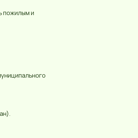
ь пожилым и
муниципального
ан).