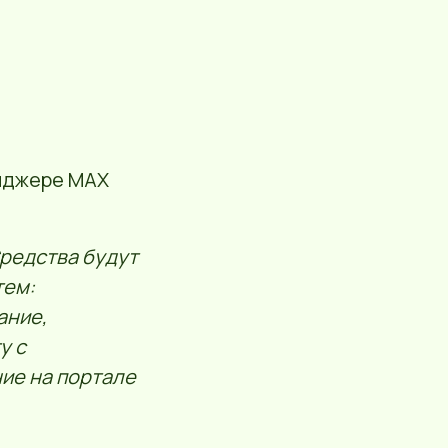
нджере МАХ
Средства будут
тем:
ание,
у с
ие на портале