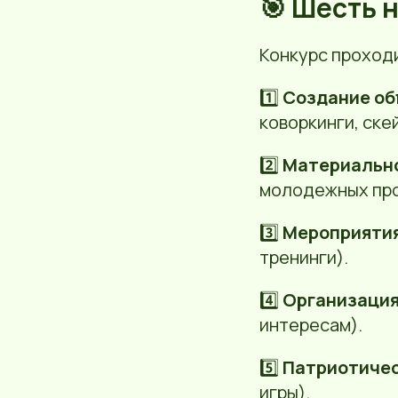
🎯 Шесть 
Конкурс проход
1️⃣
Создание об
коворкинги, ске
2️⃣
Материально
молодежных про
3️⃣
Мероприятия
тренинги).
4️⃣
Организация
интересам).
5️⃣
Патриотичес
игры).