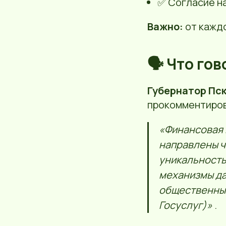
✅ Согласие н
Важно:
от кажд
🗣 Что го
Губернатор Пс
прокомментиров
«Финансовая 
направлены ч
уникальность
механизмы да
общественным
Госуслуг)»
.