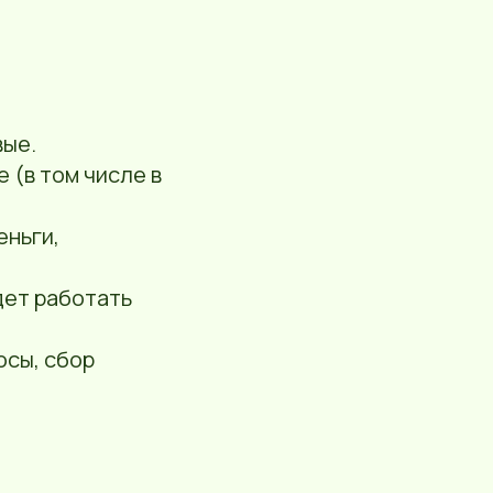
вые.
 (в том числе в
еньги,
дет работать
осы, сбор