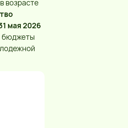
в возрасте
тво
31 мая 2026
е бюджеты
олодежной