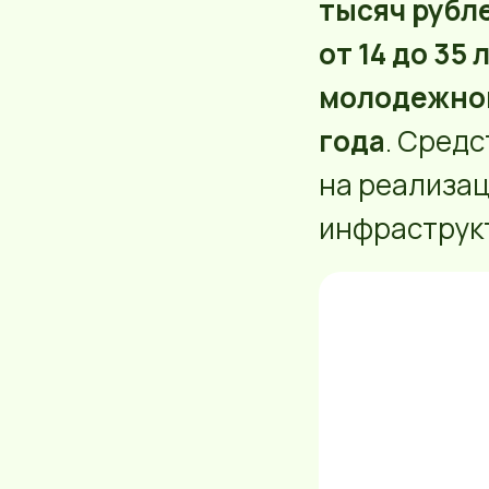
тысяч рубл
от 14 до 35 
молодежной
года
. Сред
на реализац
инфраструкт