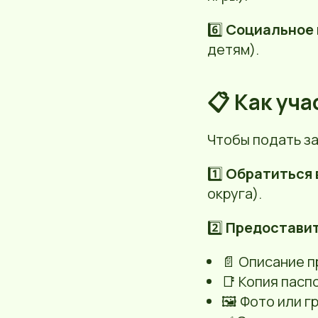
6️⃣
Социальное 
детям).
📋 Как уч
Чтобы подать з
1️⃣
Обратиться
округа).
2️⃣
Предоставит
📄 Описание п
📑 Копия пасп
🖼 Фото или г