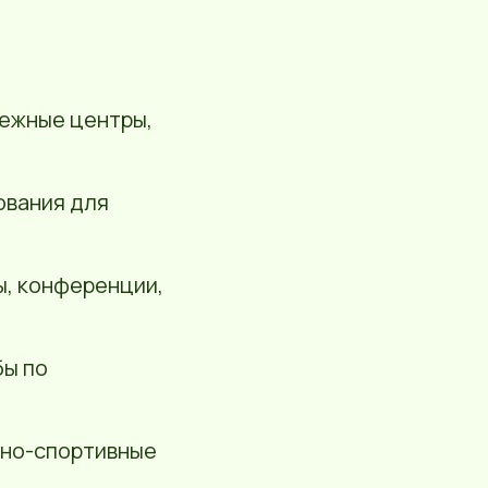
ежные центры,
ования для
, конференции,
бы по
нно-спортивные