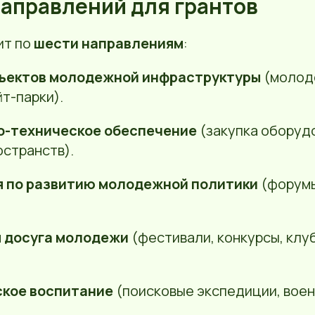
направлений для грантов
ит по
шести направлениям
:
ъектов молодежной инфраструктуры
(молод
йт-парки).
-техническое обеспечение
(закупка оборуд
странств).
 по развитию молодежной политики
(форумы
 досуга молодежи
(фестивали, конкурсы, клу
кое воспитание
(поисковые экспедиции, вое