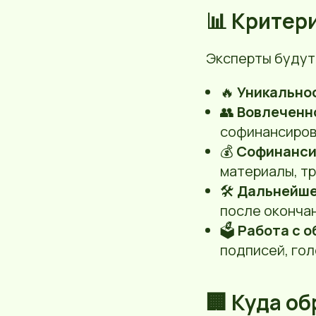
📊 Критер
Эксперты будут
🔥
Уникально
👥
Вовлеченн
софинансиров
💰
Софинанси
материалы, тр
🛠
Дальнейше
после окончан
🗳
Работа с 
подписей, го
🏢 Куда о