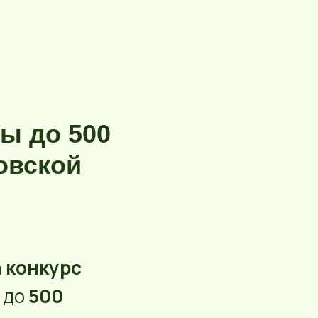
ты до 500
овской
а
конкурс
ы до
500