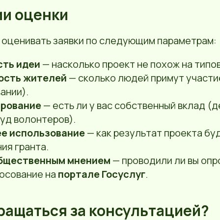
ии оценки
 оценивать заявки по следующим параметрам:
сть идеи
— насколько проект не похож на типо
ость жителей
— сколько людей примут участие
ании).
рование
— есть ли у вас собственный вклад (д
уд волонтеров).
е использование
— как результат проекта бу
ия гранта.
общественным мнением
— проводили ли вы опр
лосование на
портале Госуслуг
.
бращаться за консультацией?