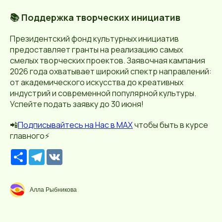
📚 Поддержка творческих инициатив
Президентский фонд культурных инициатив
предоставляет гранты на реализацию самых
смелых творческих проектов. Заявочная кампания
2026 года охватывает широкий спектр направлений:
от академического искусства до креативных
индустрий и современной популярной культуры.
Успейте подать заявку до 30 июня!
📲
П
о
дписывайтесь
на Нас в МАХ
чтобы быть в курсе
главного⚡️
Р
T
V
е
e
K
с
l
у
e
р
g
Алла Рыбникова
с
r
a
m