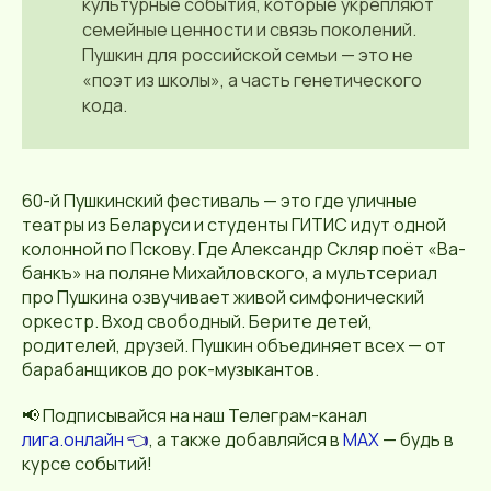
культурные события, которые укрепляют
семейные ценности и связь поколений.
Пушкин для российской семьи — это не
«поэт из школы», а часть генетического
кода.
60-й Пушкинский фестиваль — это где уличные
театры из Беларуси и студенты ГИТИС идут одной
колонной по Пскову. Где Александр Скляр поёт «Ва-
банкъ» на поляне Михайловского, а мультсериал
про Пушкина озвучивает живой симфонический
оркестр. Вход свободный. Берите детей,
родителей, друзей. Пушкин объединяет всех — от
барабанщиков до рок-музыкантов.
📢 Подписывайся на наш Телеграм-канал
лига.онлайн
👈
, а также добавляйся в
MAX
— будь в
курсе событий!