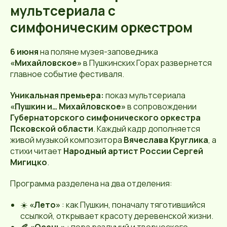
мультсериала с
симфоническим оркестром
6 июня
на поляне музея-заповедника
«Михайловское»
в Пушкинских Горах развернется
главное событие фестиваля.
Уникальная премьера:
показ мультсериала
«Пушкин и… Михайловское»
в сопровождении
Губернаторского симфонического оркестра
Псковской области
. Каждый кадр дополняется
живой музыкой композитора
Вячеслава Круглика
, а
стихи читает
Народный артист России Сергей
Мигицко
.
Программа разделена на два отделения:
☀️
«Лето»
: как Пушкин, поначалу тяготившийся
ссылкой, открывает красоту деревенской жизни.
🍂
«Осень»
: пора раздумий и творческого