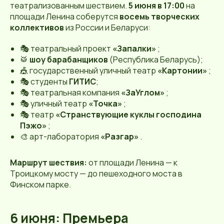
театрализованным шествием.
5 июня в 17:00
на
площади Ленина соберутся
восемь творческих
коллективов
из России и Беларуси:
🎭 театральный проект
«Запалки»
;
🥁
шоу барабанщиков
(Республика Беларусь);
🎪 государственный уличный театр
«Картонии»
;
🎭 студенты
ГИТИС
;
🎭 театральная компания
«ЗаУглом»
;
🎭 уличный театр
«Точка»
;
🎭 театр
«Странствующие куклы господина
Пэжо»
;
🎨 арт-лаборатория
«Разгар»
.
Маршрут шествия:
от площади Ленина — к
Троицкому мосту — до пешеходного моста в
Финском парке.
6 июня: Премьера