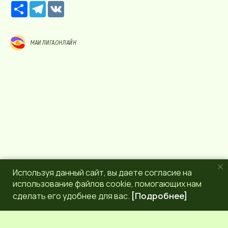
Р
T
V
е
e
K
с
l
у
e
р
g
МАИ ЛИГА.ОНЛАЙН
с
r
a
m
Используя данный сайт, вы даете согласие на
использование файлов cookie, помогающих нам
сделать его удобнее для вас.
[Подробнее]